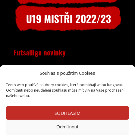
Futsalliga novinky
Objevila se nečekaná chyba, RSS zdroj je pravděpodobně
Souhlas s použitím Cookies
mimo provoz. Zkuste to prosím později.
Tento web používá soubory cookies, které pomáhají webu fungovat.
Odmítnutí nebo neudělení souhlasu může mít vliv na Vaše procházení
našeho webu.
SOUHLASÍM
Odmítnout