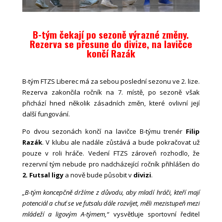
B-tým čekají po sezoně výrazné změny.
Rezerva se přesune do divize, na lavičce
končí Razák
B-tým FTZS Liberec má za sebou poslední sezonu ve 2. lize.
Rezerva zakončila ročník na 7. místě, po sezoně však
přichází hned několik zásadních změn, které ovlivní její
další fungování.
Po dvou sezonách končí na lavičce B-týmu trenér
Filip
Razák
. V klubu ale nadále zůstává a bude pokračovat už
pouze v roli hráče. Vedení FTZS zároveň rozhodlo, že
rezervní tým nebude pro nadcházející ročník přihlášen do
2. Futsal ligy
a nově bude působit v
divizi
.
„B-tým koncepčně držíme z důvodu, aby mladí hráči, kteří mají
potenciál a chuť se ve futsalu dále rozvíjet, měli mezistupeň mezi
mládeží a ligovým A-týmem,“
vysvětluje sportovní ředitel