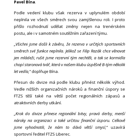
Pavel Bína
.
Podle vedení klubu však rezerva v uplynulém období
neplnila ve všech směrech svou zamýšlenou roli. I proto
přišlo rozhodnutí udělat změny nejen na trenérském
postu, ale i v samotném soutěžním zařazení týmu.
„Všichni jsme došli k závěru, že rezerva v určitých sportovních
směrech své funkce neplnila. Jelikož se Filip Razák chce věnovat
jen mládeži, rušit jsme rezervní tým nechtěli, a tak se kormidla
chopí staronová tvář, která v našem klubu úspěšně B-tým několik
let vedla,“
doplňuje Bína.
Přesun do divize má podle klubu přinést několik výhod.
Vedle nižších organizačních nároků a finanční úspory se
FTZS těší také na větší počet regionálních zápasů a
atraktivních derby utkání.
„Krok do divize přinese regionální bitvy, pravá derby, menší
nároky na organizaci a také určitou finanční úsporu. Celkově
jsme vyhodnotili, že nám to dává větší smysl,“
uzavírá
sportovní ředitel FTZS Liberec.