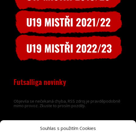
Futsalliga novinky
Objevila se nečekaná chyba, RSS zdroj je pravděpodobně
mimo provoz. Zkuste to prosím později.
Souhlas s použitím Cookies