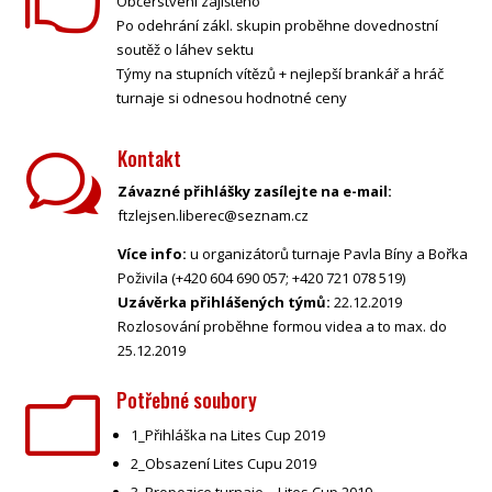
Občerstvení zajištěno
Po odehrání zákl. skupin proběhne dovednostní
soutěž o láhev sektu
Týmy na stupních vítězů + nejlepší brankář a hráč
turnaje si odnesou hodnotné ceny
Kontakt
w
Závazné přihlášky zasílejte na e-mail:
ftzlejsen.liberec@seznam.cz
Více info:
u organizátorů turnaje Pavla Bíny a Bořka
Poživila (+420 604 690 057; +420 721 078 519)
Uzávěrka přihlášených týmů:
22.12.2019
Rozlosování proběhne formou videa a to max. do
25.12.2019
Potřebné soubory
m
1_Přihláška na Lites Cup 2019
2_Obsazení Lites Cupu 2019
3_Propozice turnaje – Lites Cup 2019