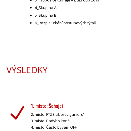
4_Skupina A
5_Skupina B
6_Rozpis utkání postupových týmů
VÝSLEDKY
1. místo: Šohajci
N
2. místo: FTZS Liberec „Juniors“
3. místo: Padyho koně
4. místo: Často bývám OFF