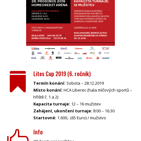
Lites Cup 2019 (6. ročník)

Termín konání:
Sobota – 28.12.2019
Místo konání:
HCA Liberec (hala míčových sportů –
hřiště č. 1 a 2)
Kapacita turnaje:
12 – 16 mužstev
Zahájení, ukončení turnaje:
8:00 – 16:30
Startovné:
1.600,- (65 Euro) / mužstvo
Info
