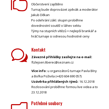

Občerstvení zajištěno
Turnaj bude doprovázet zpěvák a moderátor
Jakub Děkan
Po odehrání zákl. skupin proběhne
dovednostní soutěž o láhev sektu
Týmy na stupních vítězů + nejlepší brankář a
hráč turnaje si odnesou hodnotné ceny
Kontakt
w
Závazné přihlášky zasílejte na e-mail:
ftzlejsen.liberec@seznam.cz
Více info:
u organizátorů turnaje Pavla Bíny
a Bořka Poživila (+420 604 690 057)
Uzávěrka přihlášených týmů:
16.12.2018
Rozlosování proběhne formou live videa a to
23.12.2018
Potřebné soubory