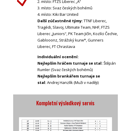
2. místo: FTZS Liberec „A“
3. místo: Svaz českých bohémů
4. místo: Kiki Bar United
Další zúčastněné týmy:
TTNF Liberec,
Tragédi, Slavoj, Ultimate Team, NHF, FTZS
Liberec „Juniors“, PK Team Jičín, Kozlíci Čechie,
Gablooonz, Strážský kurw*, Gunners
Liberec, FT Chrastava
Individuální ocenění:
Nejlepším hráčem turnaje se stal:
Štěpán
Rumler (Svaz českých bohémů)
Nejlepším brankářem turnaje se
stal:
Andrej Hanzlík (Muži v naději)
Kompletní výsledkový servis