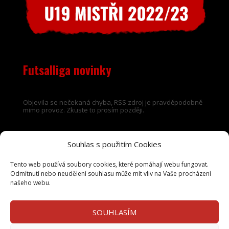
Futsalliga novinky
Objevila se nečekaná chyba, RSS zdroj je pravděpodobně
mimo provoz. Zkuste to prosím později.
Souhlas s použitím Cookies
Tento web používá soubory cookies, které pomáhají webu fungovat.
Odmítnutí nebo neudělení souhlasu může mít vliv na Vaše procházení
našeho webu.
SOUHLASÍM