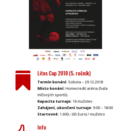
Lites Cup 2018 (5. ročník)

Termín konání:
Sobota – 29.12.2018
Místo konání:
Homecredit aréna (hala
míčových sportů)
Kapacita turnaje:
16 mužstev
Zahájení, ukončení turnaje:
9:00 – 18:00
Startovné:
1.600,- (65 Euro) / mužstvo
Info