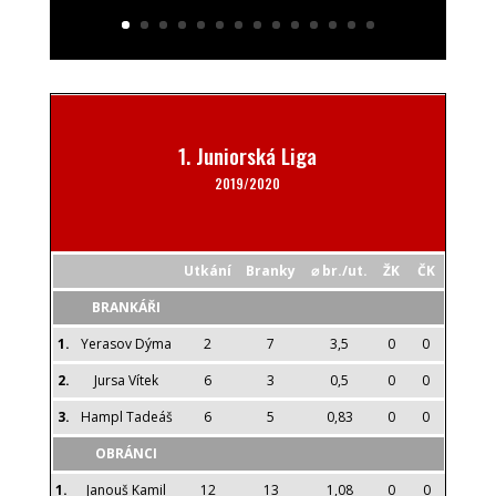
1. Juniorská Liga
2019/2020
Utkání
Branky
⌀
br./ut.
ŽK
ČK
BRANKÁŘI
1.
Yerasov Dýma
2
7
3,5
0
0
2.
Jursa Vítek
6
3
0,5
0
0
3.
Hampl Tadeáš
6
5
0,83
0
0
OBRÁNCI
1.
Janouš Kamil
12
13
1,08
0
0