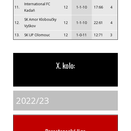
International FC
11.
12
1-1-10
17:66
4
Kadaň
SK Amor Kloboučky
12.
12
1-1-10
22:61
4
Vyškov
13.
SK UP Olomouc
12
1-0-11
12:71
3
X. kolo:
2022/23