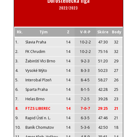
Dorostenecká liga
2022/2023
Rk.
Tým
Z
V-R-P
Skóre
Body
1.
Slavia Praha
14
10-2-2
47:30
32
2.
FK Chrudim
14
10-2-2
75:16
32
3.
Žabinští Vlci Brno
14
9-2-3
51:20
29
4.
Vysoké Mýto
14
8-3-3
50:23
27
5.
Interobal Plzeň
14
8-4-5
58:27
26
6.
Sparta Praha
14
8-1-5
42:28
25
7.
Helas Brno
14
7-2-5
39:28
23
8.
FTZS LIBEREC
14
7-0-7
29:25
21
9.
Rapid Ústí n. L.
14
6-3-5
47:46
21
10.
Baník Chomutov
14
5-3-6
42:50
18
11.
Amor Klob. Vyškov
14
4-8-9
35:61
14