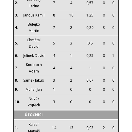
2.
7
4
0,57
0
0
Radim
3.
Janouš Kamil
8
10
1,25
0
0
Bulejko
4.
7
2
0,29
3
0
Martin
Chmátal
5.
5
3
0,6
0
0
David
6.
Jelínek David
4
1
0,25
0
1
Knobloch
7.
4
4
1
0
0
Adam
8.
Samek Jakub
3
2
0,67
0
0
9.
Müller Jan
1
0
0
0
0
Novák
10.
3
0
0
0
0
Vojtěch
ÚTOČNÍCI
Kaiser
1.
14
13
0,93
2
0
Matyáš