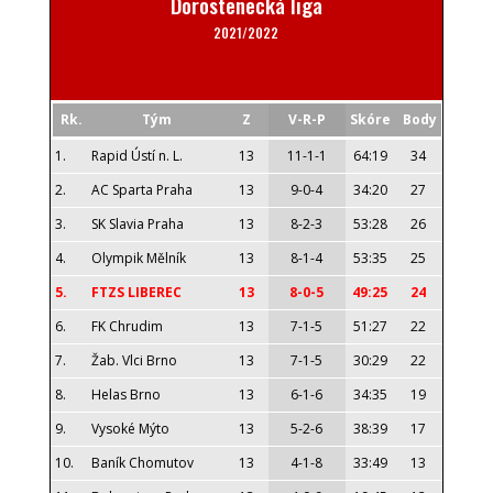
Dorostenecká liga
2021/2022
Rk.
Tým
Z
V-R-P
Skóre
Body
1.
Rapid Ústí n. L.
13
11-1-1
64:19
34
2.
AC Sparta Praha
13
9-0-4
34:20
27
3.
SK Slavia Praha
13
8-2-3
53:28
26
4.
Olympik Mělník
13
8-1-4
53:35
25
5.
FTZS LIBEREC
13
8-0-5
49:25
24
6.
FK Chrudim
13
7-1-5
51:27
22
7.
Žab. Vlci Brno
13
7-1-5
30:29
22
8.
Helas Brno
13
6-1-6
34:35
19
9.
Vysoké Mýto
13
5-2-6
38:39
17
10.
Baník Chomutov
13
4-1-8
33:49
13