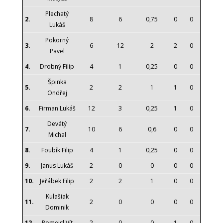
Plechatý
2.
8
6
0,75
0
0
Lukáš
Pokorný
3.
6
12
2
2
0
Pavel
4.
Drobný Filip
4
1
0,25
0
0
Špinka
5.
2
2
1
1
0
Ondřej
6.
Firman Lukáš
12
3
0,25
1
0
Devátý
7.
10
6
0,6
0
0
Michal
8.
Foubík Filip
4
1
0,25
0
0
9.
Janus Lukáš
2
0
0
0
0
10.
Jeřábek Filip
2
2
1
0
0
Kulašiak
11.
2
0
0
0
0
Dominik
12.
Pomeisl Vít
2
0
0
1
0