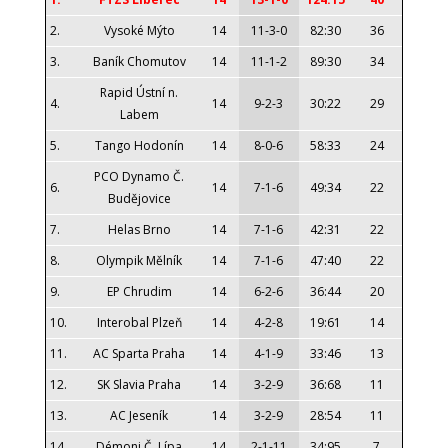
2.
Vysoké Mýto
14
11-3-0
82:30
36
3.
Baník Chomutov
14
11-1-2
89:30
34
Rapid Ústní n.
4.
14
9-2-3
30:22
29
Labem
5.
Tango Hodonín
14
8-0-6
58:33
24
PCO Dynamo Č.
6.
14
7-1-6
49:34
22
Budějovice
7.
Helas Brno
14
7-1-6
42:31
22
8.
Olympik Mělník
14
7-1-6
47:40
22
9.
EP Chrudim
14
6-2-6
36:44
20
10.
Interobal Plzeň
14
4-2-8
19:61
14
11.
AC Sparta Praha
14
4-1-9
33:46
13
12.
SK Slavia Praha
14
3-2-9
36:68
11
13.
AC Jeseník
14
3-2-9
28:54
11
14.
Démoni Č. Lípa
14
2-1-11
34:95
7