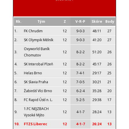
Rk.
Tým
Z
V-R-P
Skóre
Body
1.
FK Chrudim
12
9-0-3
48:11
27
2.
SK Olympik Mělník
12
9-0-3
41:20
27
Oxyworld Baník
3.
12
8-2-2
51:20
26
Chomutov
4.
SK Interobal Plzeň
12
8-2-2
45:17
26
5.
Helas Brno
12
7-4-1
29:17
25
6.
SK Slavia Praha
12
7-0-5
30:21
21
7.
Žabinští Vlci Brno
12
6-2-4
35:28
20
8.
FC Rapid Ústí n. L.
12
5-2-5
29:38
17
1.FC NEJZBACH
9.
12
4-1-7
28:24
13
Vysoké Mýto
10.
FTZS Liberec
12
4-1-7
26:24
13