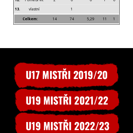
13.
vlastní
1
Celkem:
14
74
5,29
11
1