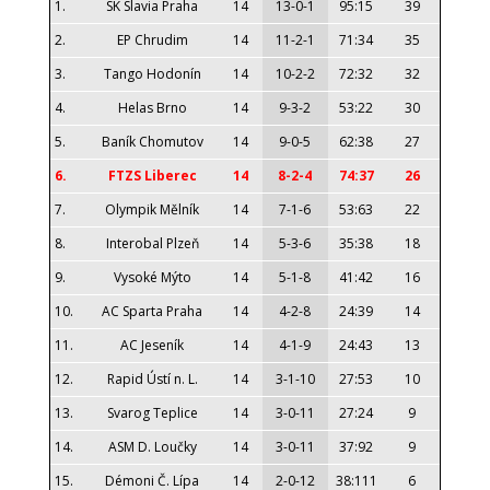
1.
SK Slavia Praha
14
13-0-1
95:15
39
2.
EP Chrudim
14
11-2-1
71:34
35
3.
Tango Hodonín
14
10-2-2
72:32
32
4.
Helas Brno
14
9-3-2
53:22
30
5.
Baník Chomutov
14
9-0-5
62:38
27
6.
FTZS Liberec
14
8-2-4
74:37
26
7.
Olympik Mělník
14
7-1-6
53:63
22
8.
Interobal Plzeň
14
5-3-6
35:38
18
9.
Vysoké Mýto
14
5-1-8
41:42
16
10.
AC Sparta Praha
14
4-2-8
24:39
14
11.
AC Jeseník
14
4-1-9
24:43
13
12.
Rapid Ústí n. L.
14
3-1-10
27:53
10
13.
Svarog Teplice
14
3-0-11
27:24
9
14.
ASM D. Loučky
14
3-0-11
37:92
9
15.
Démoni Č. Lípa
14
2-0-12
38:111
6