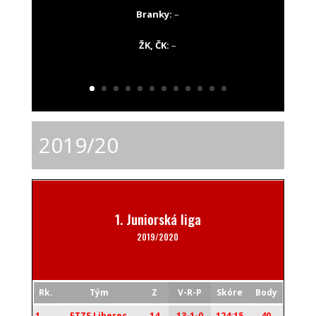
Branky:
–
ŽK, ČK:
–
2019/20
1. Juniorská liga
2019/2020
Rk.
Tým
Z
V-R-P
Skóre
Body
1.
FTZS Liberec
14
13-1-0
124:15
40