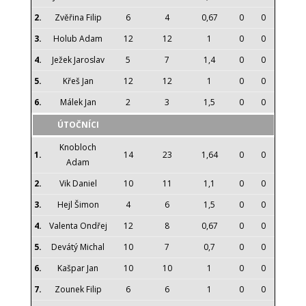
2.
Zvěřina Filip
6
4
0,67
0
0
3.
Holub Adam
12
12
1
0
0
4.
Ježek Jaroslav
5
7
1,4
0
0
5.
Křeš Jan
12
12
1
0
0
6.
Málek Jan
2
3
1,5
0
0
ÚTOČNÍCI
Knobloch
1.
14
23
1,64
0
0
Adam
2.
Vik Daniel
10
11
1,1
0
0
3.
Hejl Šimon
4
6
1,5
0
0
4.
Valenta Ondřej
12
8
0,67
0
0
5.
Devátý Michal
10
7
0,7
0
0
6.
Kašpar Jan
10
10
1
0
0
7.
Zounek Filip
6
6
1
0
0