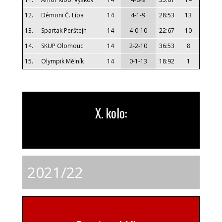
12.
Démoni Č. Lípa
14
4-1-9
28:53
13
13.
Spartak Perštejn
14
4-0-10
22:67
10
14.
SKUP Olomouc
14
2-2-10
36:53
8
15.
Olympik Mělník
14
0-1-13
18:92
1
X. kolo:
2021/22