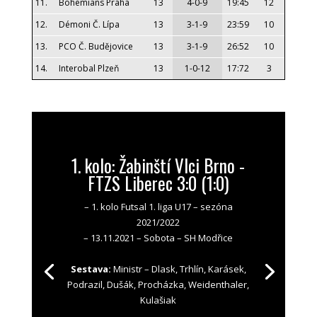
11.
Bohemians Praha
13
4-0-9
19:45
12
12.
Démoni Č. Lípa
13
3-1-9
23:59
10
13.
PCO Č. Budějovice
13
3-1-9
26:52
10
14.
Interobal Plzeň
13
1-0-12
17:72
3
1. kolo: Žabinští Vlci Brno -
FTZS Liberec 3:0 (1:0)
– 1. kolo Futsal 1. liga U17 – sezóna
2021/2022
– 13.11.2021 – Sobota – SH Modřice
Sestava:
Ministr – Dlask, Trhlín, Karásek,
Podrazil, Dušák, Procházka, Weidenthaler,
Kulašiak