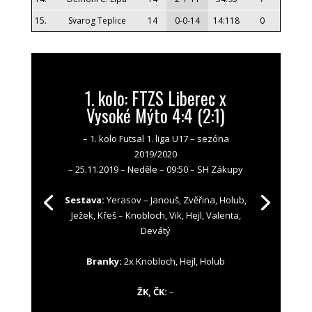
15.
Svarog Teplice
14
0-0-14
14:118
0
1. kolo: FTZS Liberec x
Vysoké Mýto 4:4 (2:1)
– 1. kolo Futsal 1. liga U17 – sezóna
2019/2020
– 25.11.2019 – Neděle – 09:50 – SH Zákupy
Sestava:
Yerasov – Janouš, Zvěřina, Holub,
Ježek, Křeš – Knobloch, Vik, Hejl, Valenta,
Devátý
Branky:
2x Knobloch, Hejl, Holub
ŽK, ČK:
–