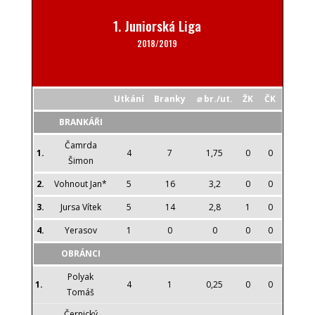
1. Juniorská Liga
2018/2019
Utkání
Branky
⌀
br./ut.
ŽK
ČK
BRANKÁŘI
Čamrda
1.
4
7
1,75
0
0
Šimon
2.
Vohnout Jan*
5
16
3,2
0
0
3.
Jursa Vítek
5
14
2,8
1
0
4.
Yerasov
1
0
0
0
0
OBRÁNCI
Polyak
1.
4
1
0,25
0
0
Tomáš
Černický