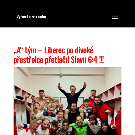
Vyberte stránku
„A“ tým – Liberec po divoké
přestřelce přetlačil Slavii 6:4 !!!