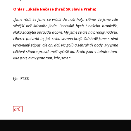
Ohlas Lukáše Nečase (hráč SK Slavia Praha)
„Jsme rádi, že jsme se vrátili do naší haly, cítíme, že jsme zde
silnější než kdekoliv jinde. Pochválil bych i našeho brankáře,
Naku zachytal opravdu dobře. My jsme se ale na branky nadřeli.
Liberec potvrdil to, jak celou sezonu hrají. Odehráli jsme s nimi
vyrovnaný zápas, ale oni dali víc gólů a sebrali tři body. My jsme
některé situace prostě měli vyřešit líp. Proto jsou v tabulce tam,
kde jsou, a my jsme tam, kde jsme.“
tým FTZS
ZPĚT