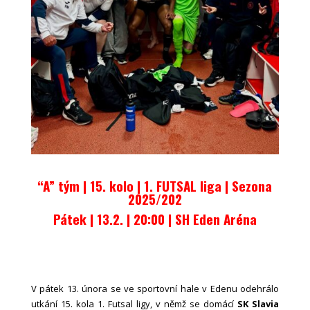
“A” tým | 15. kolo | 1. FUTSAL liga
|
Sezona
2025/202
Pátek | 13.2. | 20:00 |
SH Eden Aréna
V pátek 13. února se ve sportovní hale v Edenu odehrálo
utkání 15. kola 1. Futsal ligy, v němž se domácí
SK Slavia