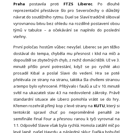
Praha
postavila proti
FTZS Liberec
. Po dlouhé
reprezentační přestávce šlo pro Severočechy o důležitý
návrat do soutěžního rytmu. Duel se Slavií tradičně sliboval
vyrovnanou bitvu bez ohledu na rozdílné postavení obou
týmů v tabulce – a očekávání se naplnilo do poslední
vteřiny.
První poločas hostům vůbec nevyšel. Liberec se jen těžko
dostával do tempa, chyběla mu přesnost i klid na míči a
dopouštěl se zbytečných chyb, z nichž domácí těžili. Už ve 3.
minutě přišlo první potrestání, když se po rychlé akci
prosadil Kibal a poslal Slavii do vedení. Hra se poté
přelévala ze strany na stranu, taktika šla chvílemi stranou
a tempo bylo vyhrocené. Přibývalo i faulů a už v 10. minutě
svítil na ukazateli stav 4:3 na nedovolené zákroky. Právě
standardní situace ale Liberci pomohla vrátit se do hry.
Křemen rozehrál přímý kop z levé strany na
KUTU
, který si
tentokrát spravil chuť po neproměněné penaltě ze
semifinále Final Four a přesnou ranou k tyči vyrovnal na
1:1. Odpověď Slavie však byla rychlá. Homola zatáhl míč po
levé lajně, našel Havrdu a následný skluz Daňka bohužel