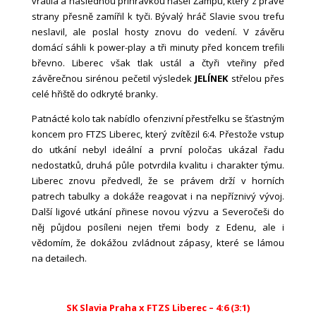
vrátila a následnou přihrávkou našel Žampu, který z pravé
strany přesně zamířil k tyči. Bývalý hráč Slavie svou trefu
neslavil, ale poslal hosty znovu do vedení. V závěru
domácí sáhli k power-play a tři minuty před koncem trefili
břevno. Liberec však tlak ustál a čtyři vteřiny před
závěrečnou sirénou pečetil výsledek
JELÍNEK
střelou přes
celé hřiště do odkryté branky.
Patnácté kolo tak nabídlo ofenzivní přestřelku se šťastným
koncem pro FTZS Liberec, který zvítězil 6:4. Přestože vstup
do utkání nebyl ideální a první poločas ukázal řadu
nedostatků, druhá půle potvrdila kvalitu i charakter týmu.
Liberec znovu předvedl, že se právem drží v horních
patrech tabulky a dokáže reagovat i na nepříznivý vývoj.
Další ligové utkání přinese novou výzvu a Severočeši do
něj půjdou posíleni nejen třemi body z Edenu, ale i
vědomím, že dokážou zvládnout zápasy, které se lámou
na detailech.
SK Slavia Praha x FTZS Liberec – 4:6 (3:1)