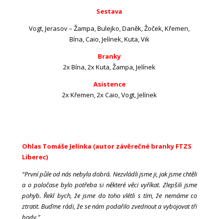
Sestava
Vogt, Jerasov – Žampa, Bulejko, Daněk, Žoček, Křemen,
Bína, Caio, Jelínek, Kuta, Vik
Branky
2x Bína, 2x Kuta, Žampa, Jelínek
Asistence
2x Křemen, 2x Caio, Vogt, Jelínek
Ohlas Tomáše Jelínka (autor závěrečné branky FTZS
Liberec)
“První půle od nás nebyla dobrá. Nezvládli jsme ji, jak jsme chtěli
a o poločase bylo potřeba si některé věci vyříkat. Zlepšili jsme
pohyb. Řekl bych, že jsme do toho vlétli s tím, že nemáme co
ztratit. Buďme rádi, že se nám podařilo zvednout a vybojovat tři
body.”