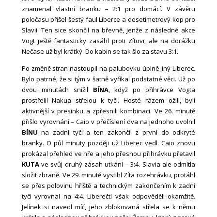
znamenal vlastní branku – 2:1 pro domácí. V závěru
poločasu přišel šestý faul Liberce a desetimetrový kop pro
Slavii. Ten sice skončil na břevně, jenže z následné akce
Vogt ještě fantasticky zasáhl proti Zítovi, ale na dorážku
Nečase už byl krátký. Do kabin se tak šlo za stavu 3:1.
Po změně stran nastoupil na palubovku úplně jiný Liberec.
Bylo patrné, že si tým v šatně vyříkal podstatné věci. Už po
dvou minutách snížil
BÍNA
, když po přihrávce Vogta
prostřelil Nakua střelou k tyči. Hosté rázem ožili, byli
aktivnější v presinku a zpřesnili kombinaci. Ve 26. minutě
přišlo vyrovnání – Caio v přečíslení dva na jednoho uvolnil
BÍNU
na zadní tyči a ten zakončil z první do odkryté
branky. O půl minuty později už Liberec vedl. Caio znovu
prokázal přehled ve hře a jeho přesnou přihrávku přetavil
KUTA
ve svůj druhý zásah utkání – 3:4. Slavia ale odmítla
složit zbraně. Ve 29. minutě vystihl Zíta rozehrávku, protáhl
se přes polovinu hřiště a technickým zakončením k zadní
tyči vyrovnal na 4:4. Liberečtí však odpověděli okamžitě.
Jelínek si navedl míč, jeho zblokovaná střela se k němu