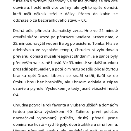
futsalem s rychlými přechody. Ve druhé čtvrtině se hra více
otevírala, hosté měli více ze hry, ale byli to spíše domácí,
kteří měli několik střel z dálky. Přesto do kabin se
odcházelo za bezbrankového stavu – 0:0.
Druhá půle přinesla dramatický zvrat. Hne ve 21. minutě
otevřel skóre Drozd po přihrávce Seidlera. Krátce nato, v
25. minutě, navýšil vedení Balog po asistenci Tomka. Hra se
odehrávala ve vysokém tempu, Chrudim si vybudovala
převahu, domácí museli reagovat střídáním, ale šance byly
především na straně hostů. Ve 33. minutě se další brankou
prosadil opět Seidler, a poté o minutu později přidal čtvrtou
branku opět Drozd. Liberec se snažil snížit, tlačil se do
útoku i hrou bez brankáře, ale Chrudim odolala a zápas
uzavřela plynule. Výsledkem je tedy jasné vítězství hostů
0:4.
Chrudim potvrdila roli favorita a v Liberci uštědřila domácím
tvrdou porážku výsledkem 4:0. Zatímco první poločas
naznačoval vyrovnaný průběh, druhý přinesl jasné
dominance hostů – rychlé góly, dobrá taktika a silná forma.
Liberec předvedl snahu, ale nedokázal najít recept na