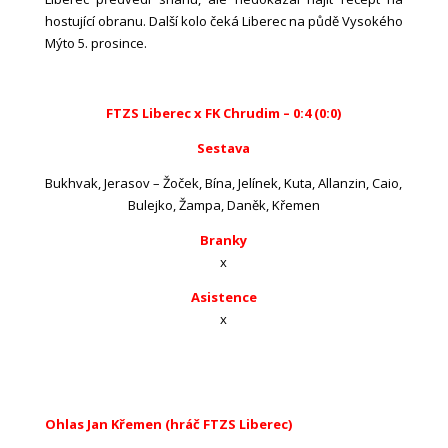
hostující obranu. Další kolo čeká Liberec na půdě Vysokého
Mýto 5. prosince.
FTZS Liberec x FK Chrudim – 0:4 (0:0)
Sestava
Bukhvak, Jerasov – Žoček, Bína, Jelínek, Kuta, Allanzin, Caio,
Bulejko, Žampa, Daněk, Křemen
Branky
x
Asistence
x
Ohlas Jan Křemen (hráč FTZS Liberec)