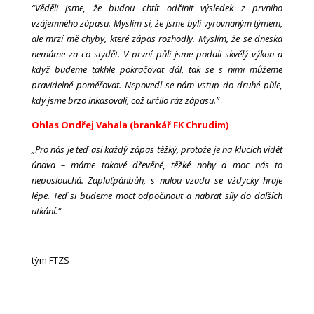
“Věděli jsme, že budou chtít odčinit výsledek z prvního
vzájemného zápasu. Myslím si, že jsme byli vyrovnaným týmem,
ale mrzí mě chyby, které zápas rozhodly. Myslím, že se dneska
nemáme za co stydět. V první půli jsme podali skvělý výkon a
když budeme takhle pokračovat dál, tak se s nimi můžeme
pravidelně poměřovat. Nepovedl se nám vstup do druhé půle,
kdy jsme brzo inkasovali, což určilo ráz zápasu.”
Ohlas Ondřej Vahala (brankář FK Chrudim)
„Pro nás je teď asi každý zápas těžký, protože je na klucích vidět
únava – máme takové dřevěné, těžké nohy a moc nás to
neposlouchá. Zaplaťpánbůh, s nulou vzadu se vždycky hraje
lépe. Teď si budeme moct odpočinout a nabrat síly do dalších
utkání.“
tým FTZS