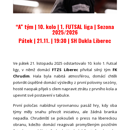
“A” tým | 10. kolo | 1. FUTSAL liga
|
Sezona
2025/2026
Pátek | 21.11. | 19:30 |
SH Dukla Liberec
Ve pátek 21. listopadu 2025 odstartovalo 10. kolo 1. Futsal
ligy, v němž domácí
FTZS Liberec
přivítal silný tým
FK
Chrudim
. Hala byla nabitá atmosférou, domácí chtěli
potvrdit úspěšné domácí výsledky z první poloviny sezóny,
hosté naopak přijeli s cílem napravit ztrátu z prvního kola a
upevnit své postavení v tabulce.
První poločas nabídnul vyrovnanou pasáž hry, kdy oba
týmy měly snahu převzít iniciativu, ale žádná branka
nepadla. Chrudimští se pokoušeli o press na libereckou
obranu, kdežto domácí reagovali promyšleným pozičním