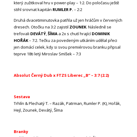
který zužitkoval hru v power-play – 1:2. Do poločasu ještě
stihl srovnat kapitán
RUMLER P.
– 2:2
Druhá dvacetiminutovka patřila už jen hráčům v červených
dresech. Otočku na 3:2 zajistil
ZOUNEK
. Následně se
trefovali
DEVÁTÝ
,
ŠÍMA
a 2x s chutí hrající
DOMINIK
HOŘÁK
– 7:2. Tečku za povedeným utkáním udělal přeci
jen domácí celek, kdy si svou premiérovou branku připsal
teprve 18ti letý Miroslav Smíšek – 7:3
Absolut Černý Dub x FTZS Liberec „B“ – 3:7 (2:2)
Sestava
Trhlín & Plechatý T. – Razák, Patrman, Rumler P. (K), Hořák,
Hejl, Zounek, Devátý, Šíma
Branky