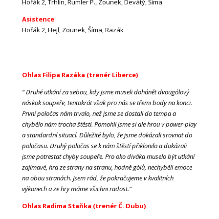
Hořák 2, Trhlín, Rumler P., Zounek, Devátý, Šíma
Asistence
Hořák 2, Hejl, Zounek, Šíma, Razák
Ohlas Filipa Razáka (trenér Liberce)
” Druhé utkání za sebou, kdy jsme museli dohánět dvougólový
náskok soupeře, tentokrát však pro nás se třemi body na konci.
První poločas nám trvalo, než jsme se dostali do tempa a
chybělo nám trocha štěstí. Pomohli jsme si ale hrou v power-play
a standardní situací. Důležité bylo, že jsme dokázali srovnat do
poločasu. Druhý poločas se k nám štěstí přiklonilo a dokázali
jsme potrestat chyby soupeře. Pro oko diváka muselo být utkání
zajímavé, hra ze strany na stranu, hodně gólů, nechyběli emoce
na obou stranách. Jsem rád, že pokračujeme v kvalitních
výkonech a ze hry máme všichni radost.“
Ohlas Radima Staňka (trenér Č. Dubu)