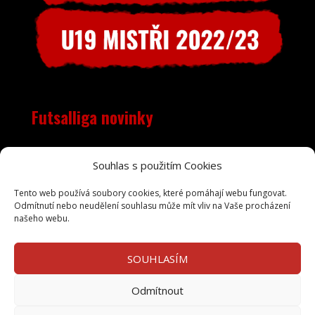
Futsalliga novinky
Objevila se nečekaná chyba, RSS zdroj je pravděpodobně
Souhlas s použitím Cookies
mimo provoz. Zkuste to prosím později.
Tento web používá soubory cookies, které pomáhají webu fungovat.
Odmítnutí nebo neudělení souhlasu může mít vliv na Vaše procházení
našeho webu.
SOUHLASÍM
Odmítnout