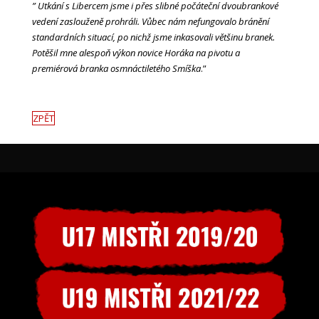
” Utkání s Libercem jsme i přes slibné počáteční dvoubrankové
vedení zaslouženě prohráli. Vůbec nám nefungovalo bránění
standardních situací, po nichž jsme inkasovali většinu branek.
Potěšil mne alespoň výkon novice Horáka na pivotu a
premiérová branka osmnáctiletého Smíška
.”
ZPĚT