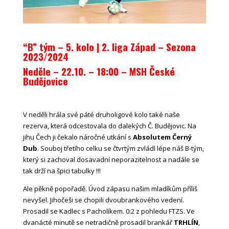
“B” tým – 5. kolo | 2. liga Západ – Sezona
2023/2024
Neděle – 22.10. – 18:00
– MSH České
Budějovice
V neděli hrála své páté druholigové kolo také naše
rezerva, která odcestovala do dalekých Č. Budějovic. Na
jihu Čech ji čekalo náročné utkání s
Absolutem Černý
Dub
. Souboj třetího celku se čtvrtým zvládl lépe náš B-tým,
který si zachoval dosavadní neporazitelnost a nadále se
tak drží na špici tabulky !!!
Ale pěkně popořadě. Úvod zápasu našim mladíkům příliš
nevyšel. Jihočeši se chopili dvoubrankového vedení.
Prosadil se Kadlec s Pacholíkem. 0:2 z pohledu FTZS. Ve
dvanácté minutě se netradičně prosadil brankář
TRHLÍN
,