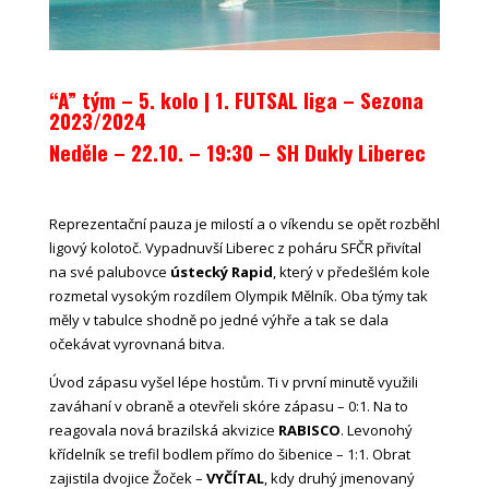
“A” tým – 5. kolo | 1. FUTSAL liga – Sezona
2023/2024
Neděle – 22.10. – 19:30
– SH Dukly Liberec
Reprezentační pauza je milostí a o víkendu se opět rozběhl
ligový kolotoč. Vypadnuvší Liberec z poháru SFČR přivítal
na své palubovce
ústecký Rapid
, který v předešlém kole
rozmetal vysokým rozdílem Olympik Mělník. Oba týmy tak
měly v tabulce shodně po jedné výhře a tak se dala
očekávat vyrovnaná bitva.
Úvod zápasu vyšel lépe hostům. Ti v první minutě využili
zaváhaní v obraně a otevřeli skóre zápasu – 0:1. Na to
reagovala nová brazilská akvizice
RABISCO
. Levonohý
křídelník se trefil bodlem přímo do šibenice – 1:1. Obrat
zajistila dvojice Žoček –
VYČÍTAL
, kdy druhý jmenovaný