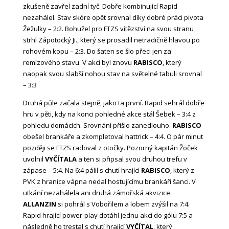
zkušeně zavřel zadní tyč. Dobře kombinující Rapid
nezahálel. Stav skóre opět srovnal díky dobré práci pivota
Žežulky – 2:2. Bohužel pro FTZS vítězství na svou stranu
strhl Zápotocký Ji., který se prosadil netradičně hlavou po
rohovém kopu – 2:3. Do šaten se šlo přeci jen za
remízového stavu. V akci byl znovu
RABISCO
, který
naopak svou slabší nohou stav na světelné tabuli srovnal
– 3:3
Druhá půle začala stejně, jako ta první. Rapid sehrál dobře
hru v pěti, kdy na konci pohledné akce stál Šebek – 3:4 z
pohledu domácích. Srovnání přišlo zanedlouho.
RABISCO
obešel brankáře a zkompletoval hattrick – 4:4. O pár minut
později se FTZS radoval z otočky. Pozorný kapitán Žoček
uvolnil
VYČÍTALA
a ten si připsal svou druhou trefu v
zápase – 5:4. Na 6:4 pálil s chutí hrající
RABISCO
, který z
PVK z hranice vápna nedal hostujícímu brankáři šanci. V
utkání nezahálela ani druhá zámořská akvizice.
ALLANZIN
si pohrál s Vobořilem a lobem zvýšil na 7:4.
Rapid hrající power-play dotáhl jednu akci do gólu 7:5 a
následně ho trestal s chutí hrající
VYČÍTAL
, který