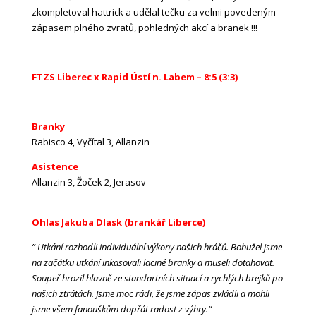
zkompletoval hattrick a udělal tečku za velmi povedeným
zápasem plného zvratů, pohledných akcí a branek !!!
FTZS Liberec x Rapid Ústí n. Labem – 8:5 (3:3)
Branky
Rabisco 4, Vyčítal 3, Allanzin
Asistence
Allanzin 3, Žoček 2, Jerasov
Ohlas Jakuba Dlask (brankář Liberce)
” Utkání rozhodli individuální výkony našich hráčů. Bohužel jsme
na začátku utkání inkasovali laciné branky a museli dotahovat.
Soupeř hrozil hlavně ze standartních situací a rychlých brejků po
našich ztrátách. Jsme moc rádi, že jsme zápas zvládli a mohli
jsme všem fanouškům dopřát radost z výhry.“