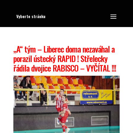
Vyberte stránku
„A“ tým – Liberec doma nezaváhal a
porazil ústecký RAPID ! Střelecky
řádila dvojice RABISCO – VYČÍTAL !!!