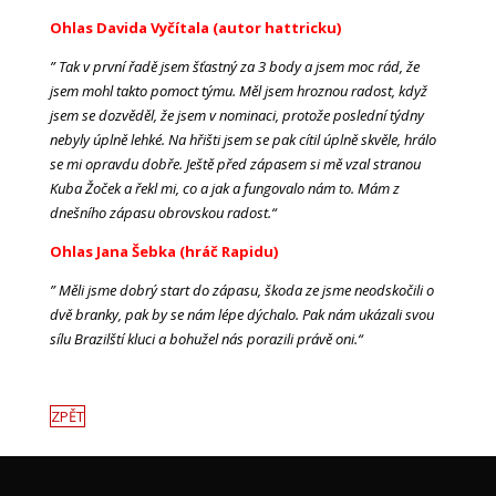
Ohlas Davida Vyčítala (autor hattricku)
” Tak v první řadě jsem šťastný za 3 body a jsem moc rád, že
jsem mohl takto pomoct týmu. Měl jsem hroznou radost, když
jsem se dozvěděl, že jsem v nominaci, protože poslední týdny
nebyly úplně lehké. Na hřišti jsem se pak cítil úplně skvěle, hrálo
se mi opravdu dobře. Ještě před zápasem si mě vzal stranou
Kuba Žoček a řekl mi, co a jak a fungovalo nám to. Mám z
dnešního zápasu obrovskou radost.“
Ohlas Jana Šebka (hráč Rapidu)
” Měli jsme dobrý start do zápasu, škoda ze jsme neodskočili o
dvě branky, pak by se nám lépe dýchalo. Pak nám ukázali svou
sílu Brazilští kluci a bohužel nás porazili právě oni.“
ZPĚT