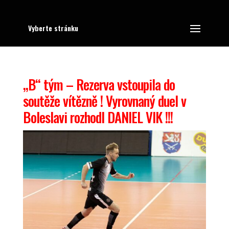
Vyberte stránku
„B“ tým – Rezerva vstoupila do
soutěže vítězně ! Vyrovnaný duel v
Boleslavi rozhodl DANIEL VIK !!!