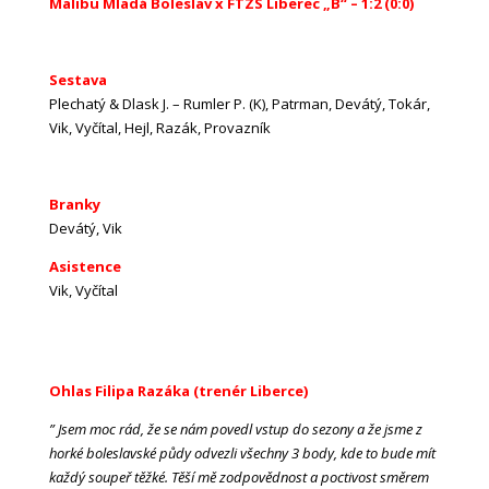
Malibu Mladá Boleslav x FTZS Liberec „B“ – 1:2 (0:0)
Sestava
Plechatý & Dlask J. – Rumler P. (K), Patrman, Devátý, Tokár,
Vik, Vyčítal, Hejl, Razák, Provazník
Branky
Devátý, Vik
Asistence
Vik, Vyčítal
Ohlas Filipa Razáka (trenér Liberce)
” Jsem moc rád, že se nám povedl vstup do sezony a že jsme z
horké boleslavské půdy odvezli všechny 3 body, kde to bude mít
každý soupeř těžké. Těší mě zodpovědnost a poctivost směrem