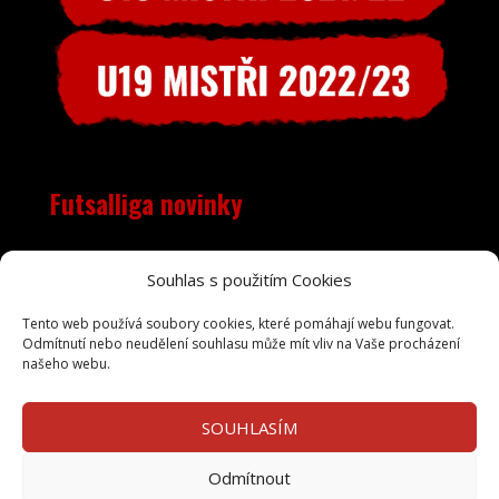
Futsalliga novinky
Objevila se nečekaná chyba, RSS zdroj je pravděpodobně
Souhlas s použitím Cookies
mimo provoz. Zkuste to prosím později.
Tento web používá soubory cookies, které pomáhají webu fungovat.
Odmítnutí nebo neudělení souhlasu může mít vliv na Vaše procházení
našeho webu.
SOUHLASÍM
Odmítnout