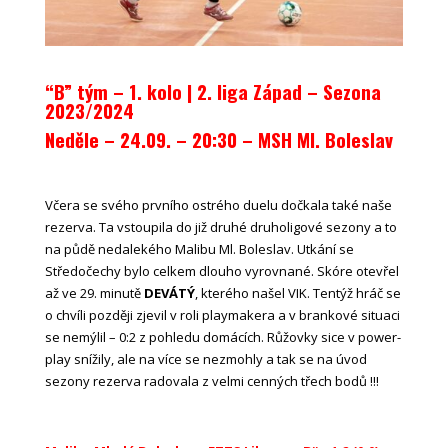
“B” tým – 1. kolo | 2. liga Západ – Sezona
2023/2024
Neděle – 24.09. – 20:30
– MSH Ml. Boleslav
Včera se svého prvního ostrého duelu dočkala také naše
rezerva. Ta vstoupila do již druhé druholigové sezony a to
na půdě nedalekého Malibu Ml. Boleslav. Utkání se
Středočechy bylo celkem dlouho vyrovnané. Skóre otevřel
až ve 29. minutě
DEVÁTÝ
, kterého našel VIK. Tentýž hráč se
o chvíli později zjevil v roli playmakera a v brankové situaci
se nemýlil – 0:2 z pohledu domácích. Růžovky sice v power-
play snížily, ale na více se nezmohly a tak se na úvod
sezony rezerva radovala z velmi cenných třech bodů !!!