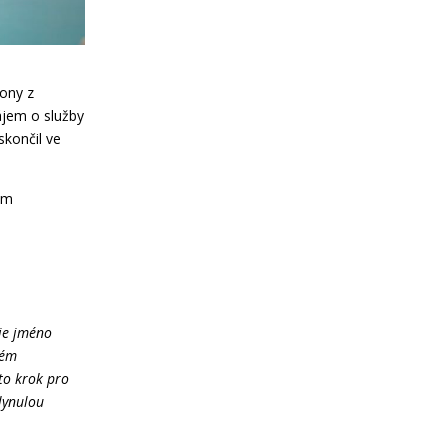
kony z
ájem o služby
skončil ve
vém
oje jméno
hém
to krok pro
lynulou