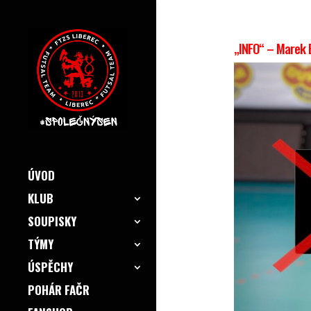
„INFO“ – Marek B
ÚVOD
KLUB
SOUPISKY
TÝMY
ÚSPĚCHY
POHÁR FAČR