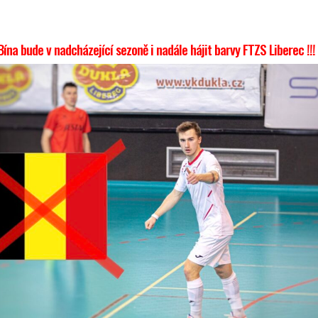
ína bude v nadcházející sezoně i nadále hájit barvy FTZS Liberec !!!