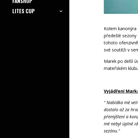
FANSHOP
LITES CUP
Kolem kanonýra
předešlé sezony 
tohoto ofenzivní
své soutěži v sem
Marek po delší úv
mateřském klubu
Vyjádření Mark
“ Nabídka mě velm
dostalo až za hra
přemýšlení a konz
mě nebyl úplně id
sezónu.“