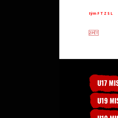
tým F T Z S L
ZPĚT