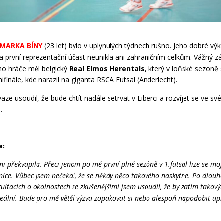
MARKA BÍNY
(23 let) bylo v uplynulých týdnech rušno. Jeho dobré vý
a první reprezentační účast neunikla ani zahraničním celkům. Vážný z
ho hráče měl belgický
Real Elmos Herentals
, který v loňské sezoně 
ifinále, kde narazil na giganta RSCA Futsal (Anderlecht).
aze usoudil, že bude chtít nadále setrvat v Liberci a rozvíjet se ve s
.
a:
i překvapila. Přeci jenom po mé první plné sezóně v 1.futsal lize se m
nice. Vůbec jsem nečekal, že se někdy něco takového naskytne. Po dlou
ultacích o okolnostech se zkušenějšími jsem usoudil, že by zatím takový
eální. Bude pro mě větší výzva zopakovat si nebo alespoň napodobit up