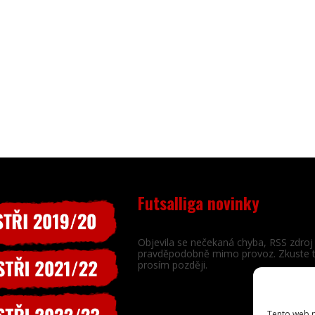
Futsalliga novinky
Objevila se nečekaná chyba, RSS zdroj 
pravděpodobně mimo provoz. Zkuste 
prosím později.
Tento web p