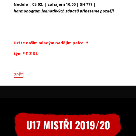
Neděle | 05.02. | zahájení 10:00 | SH ??? |
harmonogram jednotlivých zápasů přineseme později
Držte našim mladým nadějím palce !!!
tým F T Z S L
ZPĚT