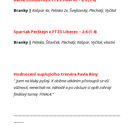
Branky |
Kašpar 4x, Pelinka 2x, Švejkovský, Plechatý, Vyčítal
Spartak Perštejn x FTZS Liberec – 2:6 (1:4)
Branky |
Pelinka, Šťovíček, Plechatý, Kašpar, Vyčítal, vlastní
Hodnocení suplujícího trenéra Pavla Bíny:
” Jsem na kluky pyšný. K oběma utkáním přistoupili se vší
vážností, nenechali nic náhodě a po zásluze si opět zahrají
finálový turnaj FINAL4.
”
———————————————————————————
——–