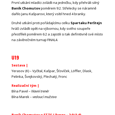
První utkání mladíci zvládli na jedničku, kdy přehráli silný
Baník Chomutov
poměrem 9:2. Střelecky se náramně
dařilo Janu Kašparovi, který vsítil hned 4 branky.
Druhé utkání proti pořádajícímu celku
Spartaku Perštejn
hráči zvládli opět na výbornou, kdy svého soupeře
přestříleli poměrem 6:2 a zajistili si tak definitivně své místo
na závěrečném turnaji FINAL4.
U19
Sestava |
Yerasov (K) – Vyčítal, Kašpar, Šťovíček, Löffler, Dlask,
Pelinka, Švejkovský, Plechatý, Fronc
Realizační tým |
Bína Pavel –
hlavní trenér
Bína Marek –
vedoucí mužstva
Baník Chomutov x FTZS Liberec – 2:9 (1:6)