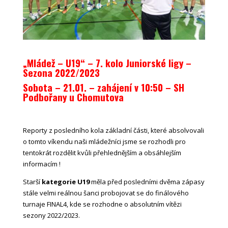
„Mládež – U19“ – 7. kolo Juniorské ligy –
Sezona 2022/2023
Sobota – 21.01. – zahájení v 10:50
– SH
Podbořany u Chomutova
Reporty z posledního kola základní části, které absolvovali
o tomto víkendu naši mládežníci jsme se rozhodli pro
tentokrát rozdělit kvůli přehlednějším a obsáhlejším
informacím !
Starší
kategorie U19
měla před posledními dvěma zápasy
stále velmi reálnou šanci probojovat se do finálového
turnaje FINAL4, kde se rozhodne o absolutním vítězi
sezony 2022/2023.