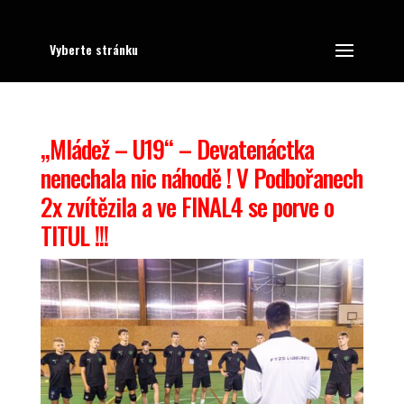
Vyberte stránku
„Mládež – U19“ – Devatenáctka
nenechala nic náhodě ! V Podbořanech
2x zvítězila a ve FINAL4 se porve o
TITUL !!!