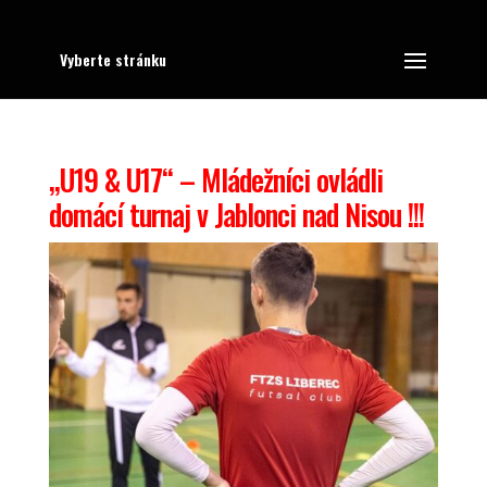
Vyberte stránku
„U19 & U17“ – Mládežníci ovládli
domácí turnaj v Jablonci nad Nisou !!!