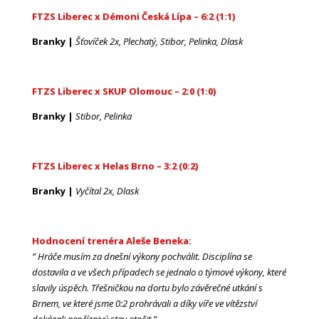
FTZS Liberec x Démoni Česká Lípa – 6:2 (1:1)
Branky |
Šťovíček 2x, Plechatý, Stibor, Pelinka, Dlask
FTZS Liberec x SKUP Olomouc – 2:0 (1:0)
Branky |
Stibor, Pelinka
FTZS Liberec x Helas Brno – 3:2 (0:2)
Branky |
Vyčítal 2x, Dlask
Hodnocení trenéra Aleše Beneka:
” Hráče musím za dnešní výkony pochválit. Disciplína se
dostavila a ve všech případech se jednalo o týmové výkony, které
slavily úspěch. Třešničkou na dortu bylo závěrečné utkání s
Brnem, ve které jsme 0:2 prohrávali a díky víře ve vítězství
dokázali nepříznivý stav otočit.”