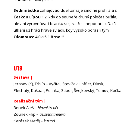
Sedmnáctka
zahajovací duel turnaje smolně prohrála s
Českou Lípou
1:2, kdy do soupeře druhý poločas bušila,
ale ani vyrovnávací branku se ji vstřelit nepodařilo. Další
utkání už hráči hravě zvládli, kdy vysoko porazili tým
Olomouce
4:0 a 5:1
Brno
!!!
U19
Sestava |
Jerasov (K), Trhlín – Vyčítal, Šťovíček, Loffler, Dlask,
Plechatý, Kašpar, Pelinka, Stibor, Švejkovský, Tomov, Kočka
Realizační tým |
Benek Aleš –
hlavní trenér
Zounek Filip –
asistent trenéra
Karásek Matěj –
kustod