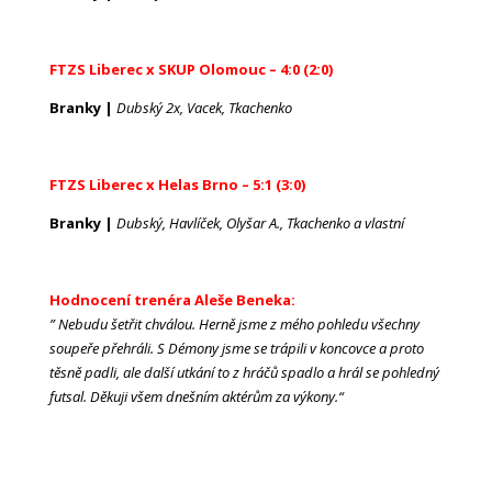
FTZS Liberec x SKUP Olomouc – 4:0 (2:0)
Branky |
Dubský 2x, Vacek, Tkachenko
FTZS Liberec x Helas Brno – 5:1 (3:0)
Branky |
Dubský, Havlíček, Olyšar A., Tkachenko a vlastní
Hodnocení trenéra Aleše Beneka:
” Nebudu šetřit chválou. Herně jsme z mého pohledu všechny
soupeře přehráli. S Démony jsme se trápili v koncovce a proto
těsně padli, ale další utkání to z hráčů spadlo a hrál se pohledný
futsal. Děkuji všem dnešním aktérům za výkony.“