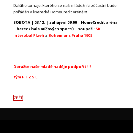
Dalšího turnaje, kterého se naši mládežníci zúčastní bude
pořádán v liberecké HomeCredit Aréně !!!
SOBOTA | 03.12. | zahájení 09:00 | HomeCredit aréna
Liberec / hala míčových sportů | soupeři:
SK
Interobal Plzeň
a
Bohemians Praha 1905
Doražte naše mladé naděje podpořit !!!
tým F T Z S L
ZPĚT