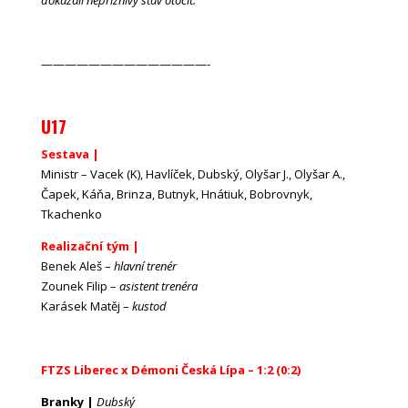
——————————————-
U17
Sestava |
Ministr – Vacek (K), Havlíček, Dubský, Olyšar J., Olyšar A.,
Čapek, Káňa, Brinza, Butnyk, Hnátiuk, Bobrovnyk,
Tkachenko
Realizační tým |
Benek Aleš –
hlavní trenér
Zounek Filip –
asistent trenéra
Karásek Matěj –
kustod
FTZS Liberec x Démoni Česká Lípa – 1:2 (0:2)
Branky |
Dubský