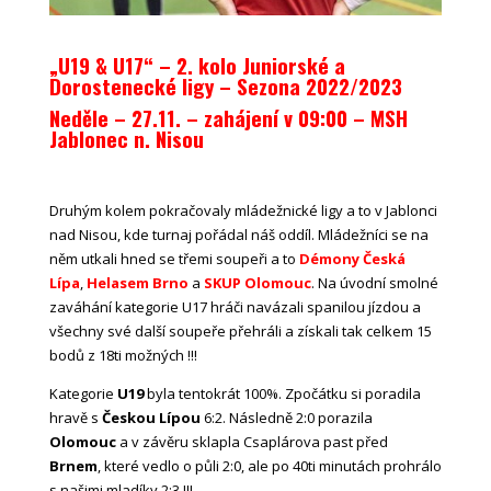
„U19 & U17“ – 2. kolo Juniorské a
Dorostenecké ligy – Sezona 2022/2023
Neděle – 27.11. – zahájení v 09:00
– MSH
Jablonec n. Nisou
Druhým kolem pokračovaly mládežnické ligy a to v Jablonci
nad Nisou, kde turnaj pořádal náš oddíl. Mládežníci se na
něm utkali hned se třemi soupeři a to
Démony Česká
Lípa
,
Helasem Brno
a
SKUP Olomouc
. Na úvodní smolné
zaváhání kategorie U17 hráči navázali spanilou jízdou a
všechny své další soupeře přehráli a získali tak celkem 15
bodů z 18ti možných !!!
Kategorie
U19
byla tentokrát 100%. Zpočátku si poradila
hravě s
Českou Lípou
6:2. Následně 2:0 porazila
Olomouc
a v závěru sklapla Csaplárova past před
Brnem
, které vedlo o půli 2:0, ale po 40ti minutách prohrálo
s našimi mladíky 2:3 !!!