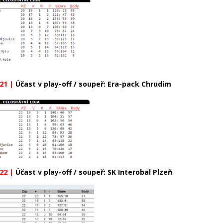
21 |
Účast v play-off / soupeř: Era-pack Chrudim
22 |
Účast v play-off / soupeř: SK Interobal Plzeň