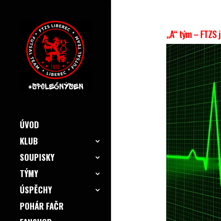
„A“ tým – FTZS j
ÚVOD
KLUB
SOUPISKY
TÝMY
ÚSPĚCHY
POHÁR FAČR