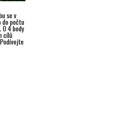
bu se v
o do počtu
. O 4 body
 cílů
 Podívejte