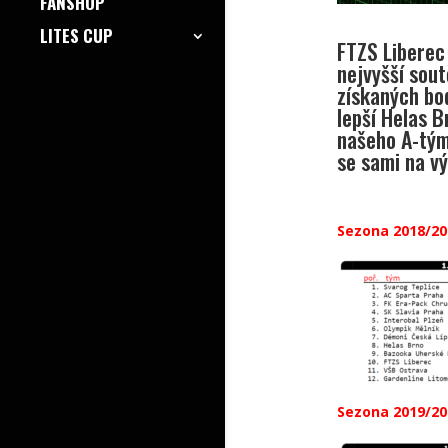
FANSHOP
LITES CUP
FTZS Liberec
nejvyšší sou
získaných bo
lepší Helas B
našeho A-týmu
se sami na vý
Sezona 2018/20
Sezona 2019/20