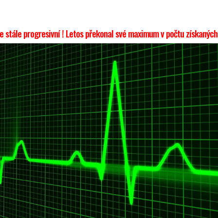
e stále progresivní ! Letos překonal své maximum v počtu získaných 