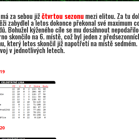
 má za sebou již
čtvrtou sezonu
mezi elitou. Za tu do
těži zabydlel a letos dokonce překonal své maximum c
dů. Bohužel kýženého cíle se mu dosáhnout nepodařilo
rno skončilo na 6. místě, což byl jeden z předsezonních
, který letos skončil již napotřetí na místě sedmém.
voj v jednotlivých letech.
19
20