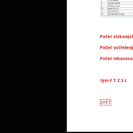
Počet získanýc
Počet vstřelen
Počet inkasova
tým F T Z S L
ZPĚT