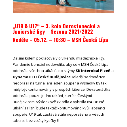
„U19 & U17“ – 3. kolo Dorostenecké a
Juniorské ligy – Sezona 2021/2022
Neděle – 05.12. – 10:30
– MSH Česká Lípa
Dalším kolem pokračovaly o víkendu mládežnické ligy.
Pandemie bohužel nedovolila, aby se v MSH Česká Lípa
odehrála všechna utkání a to s týmy
SK Interobal Plzeň
a
Dynamo PCO České Budějovice
. Mladší sedmnáctce
nedorazil na turnaj ani jeden soupeř a výsledky by tak
měly být kontumovány v prospěch Liberce. Devatenáctka
odehrála pouze jedno utkání, které s Českými
Budějovicemi výsledkově zvládla a vyhrála 6:4. Druhé
utkání s Plzní bude taktéž kontumováno kvůli absenci
soupeře. U19 tak zůstává stále neporažena a vévodí
tabulce bez ztráty kytičky !!!