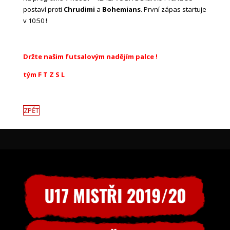
postaví proti
Chrudimi
a
Bohemians
. První zápas startuje
v 10:50 !
Držte našim futsalovým nadějím palce !
tým F T Z S L
ZPĚT