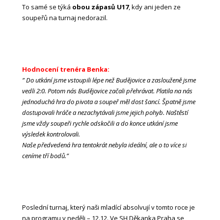
To samé se týká
obou zápasů U17
, kdy ani jeden ze
soupeřů na turnaj nedorazil.
Hodnocení trenéra Benka:
” Do utkání jsme vstoupili lépe než Budějovice a zaslouženě jsme
vedli 2:0. Potom nás Budějovice začali přehrávat. Platila na nás
jednoduchá hra do pivota a soupeř měl dost šancí. Špatně jsme
dostupovali hráče a nezachytávali jsme jejich pohyb. Naštěstí
jsme vždy soupeři rychle odskočili a do konce utkání jsme
výsledek kontrolovali.
Naše předvedená hra tentokrát nebyla ideální, ale o to více si
ceníme tří bodů.”
Poslední turnaj, který naši mladící absolvují v tomto roce je
na programu v neděli – 12.12. Ve SH Děkanka Praha se