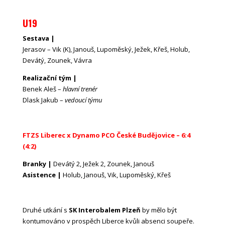
U19
Sestava |
Jerasov – Vik (K), Janouš, Lupoměský, Ježek, Křeš, Holub,
Devátý, Zounek, Vávra
Realizační tým |
Benek Aleš –
hlavní trenér
Dlask Jakub –
vedoucí týmu
FTZS Liberec x Dynamo PCO České Budějovice – 6:4
(4:2)
Branky |
Devátý 2, Ježek 2, Zounek, Janouš
Asistence |
Holub, Janouš, Vik, Lupoměský, Křeš
Druhé utkání s
SK Interobalem Plzeň
by mělo být
kontumováno v prospěch Liberce kvůli absenci soupeře.