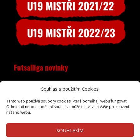
Futsalliga novinky
Objevila se nečekaná chyba, RSS zdroj je pravděpodobně
Souhlas s použitím Cookies
mimo provoz. Zkuste to prosím později.
Tento web používá soubory cookies, které pomáhají webu fungovat.
Odmítnutí nebo neudělení souhlasu může mít vliv na Vaše procházení
našeho webu.
SOUHLASÍM