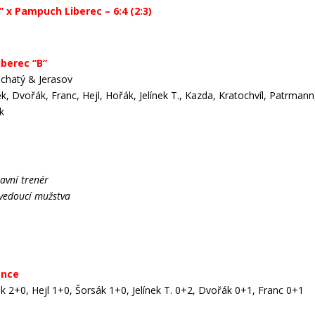
” x Pampuch Liberec – 6:4 (2:3)
iberec “B”
echatý & Jerasov
k, Dvořák, Franc, Hejl, Hořák, Jelínek T., Kazda, Kratochvíl, Patrmann
k
avní trenér
vedoucí mužstva
ence
 2+0, Hejl 1+0, Šorsák 1+0, Jelínek T. 0+2, Dvořák 0+1, Franc 0+1