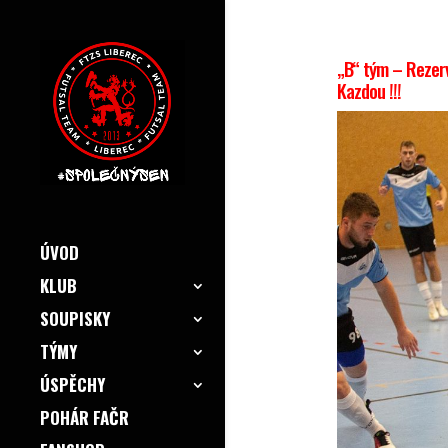
„B“ tým – Rezerv
Kazdou !!!
ÚVOD
KLUB
SOUPISKY
TÝMY
ÚSPĚCHY
POHÁR FAČR