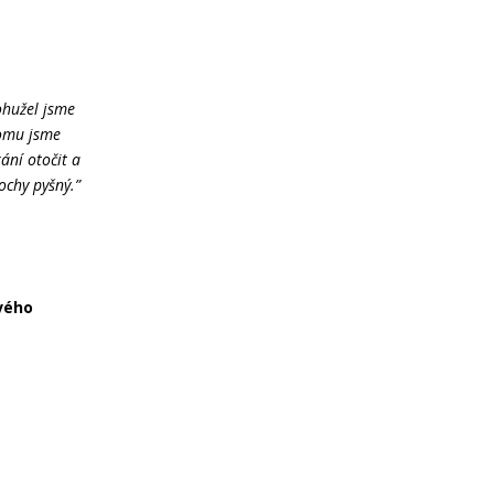
ohužel jsme
tomu jsme
ání otočit a
ochy pyšný.”
vého