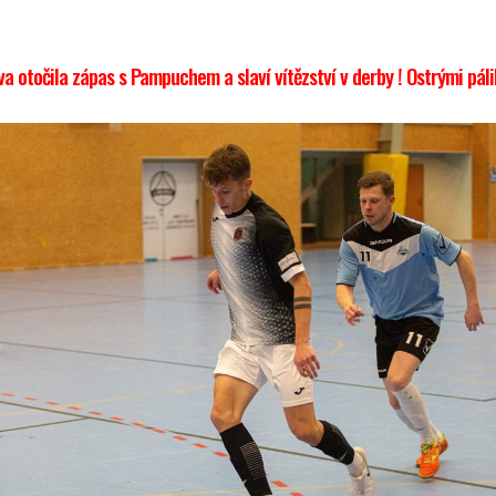
a otočila zápas s Pampuchem a slaví vítězství v derby ! Ostrými páli