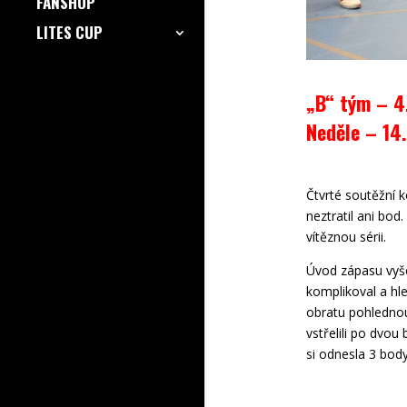
FANSHOP
LITES CUP
„B“ tým – 4
Neděle – 14
Čtvrté soutěžní 
neztratil ani bo
vítěznou sérii.
Úvod zápasu vyše
komplikoval a hl
obratu pohlednou
vstřelili po dvo
si odnesla 3 body