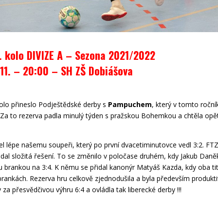
. kolo DIVIZE A – Sezona 2021/2022
.11. – 20:00
– SH ZŠ Dobiášova
kolo přineslo Podještědské derby s
Pampuchem
, který v tomto roční
d. Za to rezerva padla minulý týden s pražskou Bohemkou a chtěla opě
l lépe našemu soupeři, který po první dvacetiminutovce vedl 3:2. FTZ
edal složitá řešení. To se změnilo v poločase druhém, kdy Jakub Daněk
 brankou na 3:4. K němu se přidal kanonýr Matyáš Kazda, kdy oba tit
u brankách. Rezerva hru celkově zjednodušila a byla především produkt
 za přesvědčivou výhru 6:4 a ovládla tak liberecké derby !!!