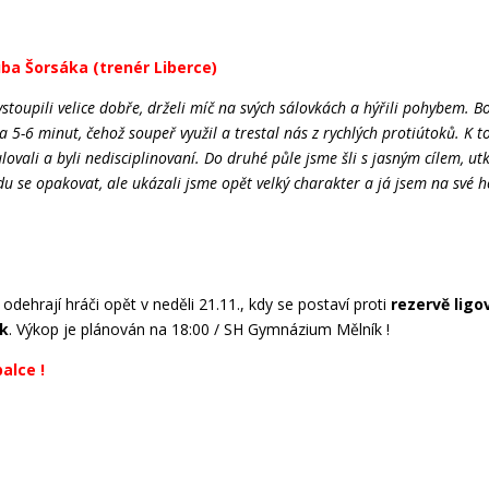
ba Šorsáka (trenér Liberce)
vstoupili velice dobře, drželi míč na svých sálovkách a hýřili pohybem. B
a 5-6 minut, čehož soupeř využil a trestal nás z rychlých protiútoků. K 
lovali a byli nedisciplinovaní. Do druhé půle jsme šli s jasným cílem, utk
du se opakovat, ale ukázali jsme opět velký charakter a já jsem na své h
odehrají hráči opět v neděli 21.11., kdy se postaví proti
rezervě ligo
k
. Výkop je plánován na 18:00 / SH Gymnázium Mělník !
alce !