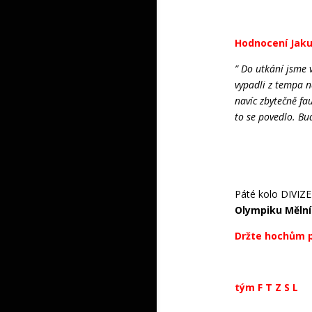
Hodnocení Jaku
” Do utkání jsme 
vypadli z tempa n
navíc zbytečně fau
to se povedlo. Bu
Páté kolo DIVIZE 
Olympiku Mělní
Držte hochům p
tým F T Z S L