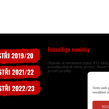
Futsalliga novinky
Objevila se nečekaná chyba, RSS zdroj 
pravděpodobně mimo provoz. Zkuste 
prosím později.
Tento web p
neudělení s
SOU