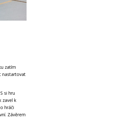
ku zatím
t nastartovat
S si hru
 zavel k
o hráči
ivní. Závěrem