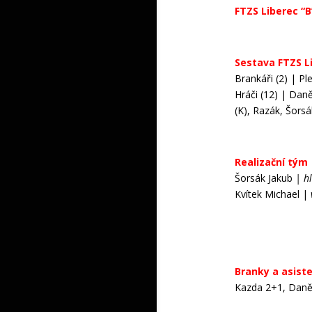
FTZS Liberec “B
Sestava FTZS L
Brankáři (2) | Pl
Hráči (12) | Daně
(K), Razák, Šorsá
Realizační tým
Šorsák Jakub
| hl
Kvítek Michael |
Branky a asist
Kazda 2+1, Daněk