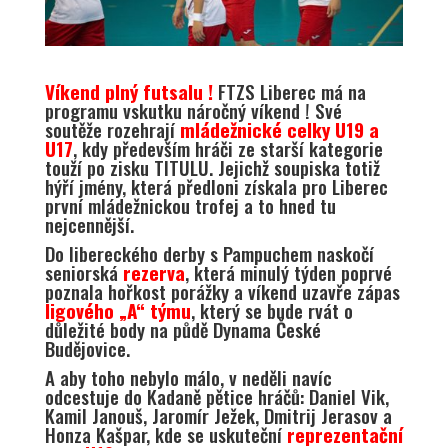
Víkend plný futsalu !
FTZS Liberec má na
programu vskutku náročný víkend ! Své
soutěže rozehrají
mládežnické celky U19 a
U17
, kdy především hráči ze starší kategorie
touží po zisku TITULU. Jejichž soupiska totiž
hýří jmény, která předloni získala pro Liberec
první mládežnickou trofej a to hned tu
nejcennější.
Do libereckého derby s Pampuchem naskočí
seniorská
rezerva
, která minulý týden poprvé
poznala hořkost porážky a víkend uzavře zápas
ligového „A“ týmu
, který se bude rvát o
důležité body na půdě Dynama České
Budějovice.
A aby toho nebylo málo, v neděli navíc
odcestuje do Kadaně pětice hráčů: Daniel Vik,
Kamil Janouš, Jaromír Ježek, Dmitrij Jerasov a
Honza Kašpar, kde se uskuteční
reprezentační