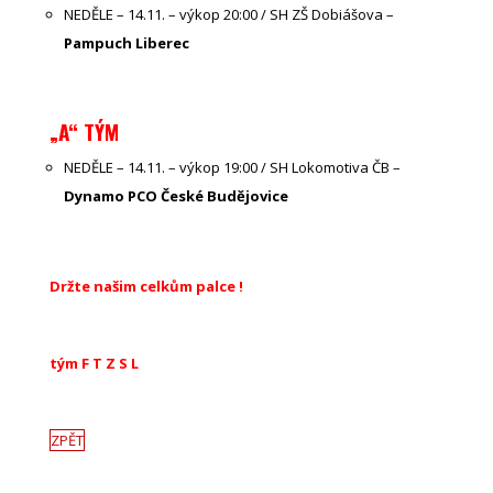
NEDĚLE – 14.11. – výkop 20:00 / SH ZŠ Dobiášova –
Pampuch Liberec
„A“ TÝM
NEDĚLE – 14.11. – výkop 19:00 / SH Lokomotiva ČB –
Dynamo PCO České Budějovice
Držte našim celkům palce !
tým F T Z S L
ZPĚT