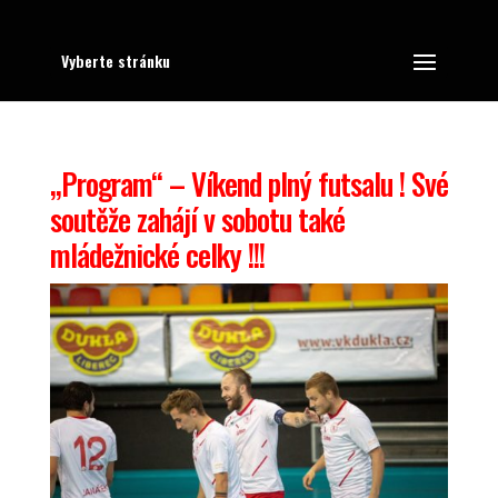
Vyberte stránku
„Program“ – Víkend plný futsalu ! Své
soutěže zahájí v sobotu také
mládežnické celky !!!