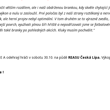
čit větším rozdílem, ale i naší obdrženou brankou, kdy skvěle chytající 
ýkon a nulu si zasloužil. Prví poločas byl z naší strany roztěkaný a nerv
k, ale herní projev nebyl optimální. V tom druhém se to výrazně zvedlo, z
ší povrch, využívali plnou šíři hřiště a nepodřizovali jsme se fotbalo
dli také branky po pohledných akcích. Kluky musím pochválit.”
E A odehrají hráči v sobotu 30.10. na půdě
REASU Česká Lípa.
Výkop
e !