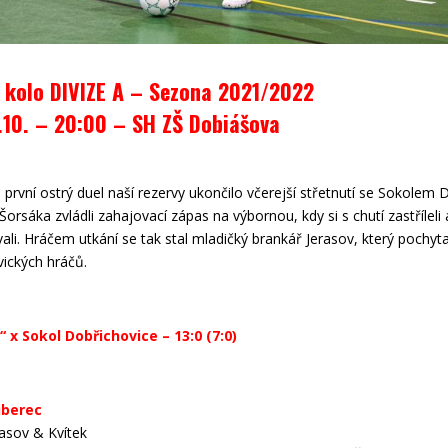
. kolo DIVIZE A – Sezona 2021/2022
.10. – 20:00
– SH ZŠ Dobiášova
první ostrý duel naší rezervy ukončilo včerejší střetnutí se Sokolem 
Šorsáka zvládli zahajovací zápas na výbornou, kdy si s chutí zastříleli 
li. Hráčem utkání se tak stal mladičký brankář Jerasov, který pochyt
ických hráčů.
“ x Sokol Dobřichovice – 13:0 (7:0)
iberec
rasov & Kvítek