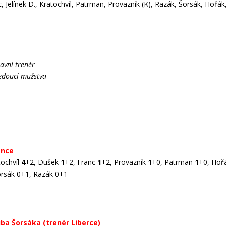
c, Jelínek D., Kratochvíl, Patrman, Provazník (K), Razák, Šorsák, Hořá
avní trenér
edoucí mužstva
ence
tochvíl
4
+2, Dušek
1
+2, Franc
1
+2, Provazník
1
+0, Patrman
1
+0, Hoř
Šorsák 0+1, Razák 0+1
ba Šorsáka (trenér Liberce)