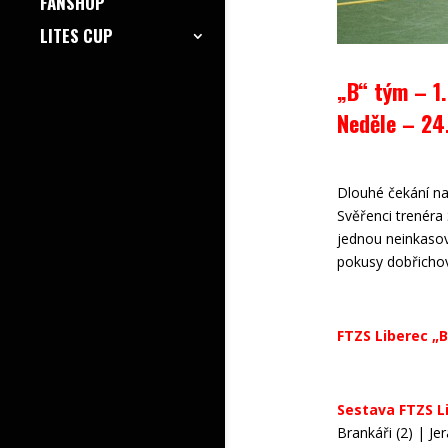
FANSHOP
LITES CUP
„B“ tým – 1
Neděle – 24
Dlouhé čekání na 
Svěřenci trenéra 
jednou neinkasova
pokusy dobřichov
FTZS Liberec „B
Sestava FTZS L
Brankáři (2) | Je