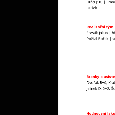
Hráči (10) | Fran
Dušek
Realizační tým
Šorsák Jakub
| hl
Poživil Bořek
|
v
Branky a asist
Dvořák
5
+0, Kra
Jelínek D. 0+2, 
Hodnocení Jaku