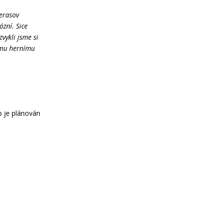
Jerasov
ózní. Sice
vykli jsme si
vému hernímu
 je plánován