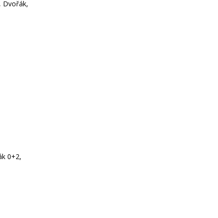
k, Dvořák,
ák 0+2,