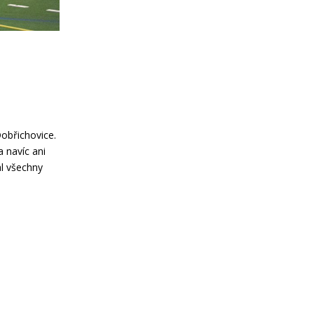
Dobřichovice.
a navíc ani
al všechny