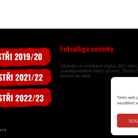
Futsalliga novinky
Objevila se nečekaná chyba, RSS zdroj 
pravděpodobně mimo provoz. Zkuste 
prosím později.
Tento web p
neudělení s
SOU
.r.o.