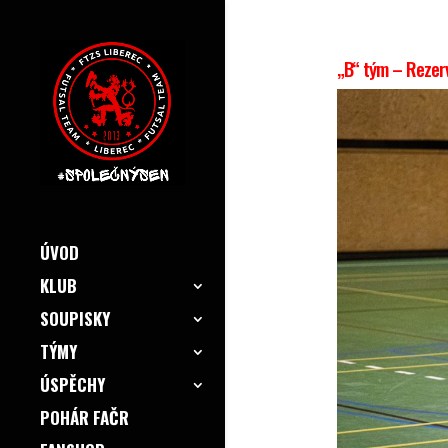
„B“ tým – Rezerva
ÚVOD
KLUB
SOUPISKY
TÝMY
ÚSPĚCHY
POHÁR FAČR