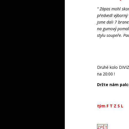
” Zápas mohl skon
předvedl výborný v
jsme dali 7 brane
na gumový pomalej
stylu soupeře. Pa
Druhé kolo DIVIZ
na 20:00 !
Držte nám palc
tým F T Z S L
ZPĚT