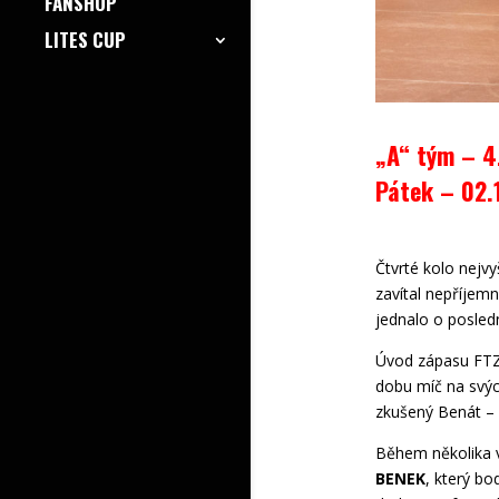
FANSHOP
LITES CUP
„A“ tým – 4
Pátek – 02.
Čtvrté kolo nejvy
zavítal nepříjem
jednalo o posledn
Úvod zápasu FTZS
dobu míč na svých
zkušený Benát – 
Během několika vt
BENEK
, který bo