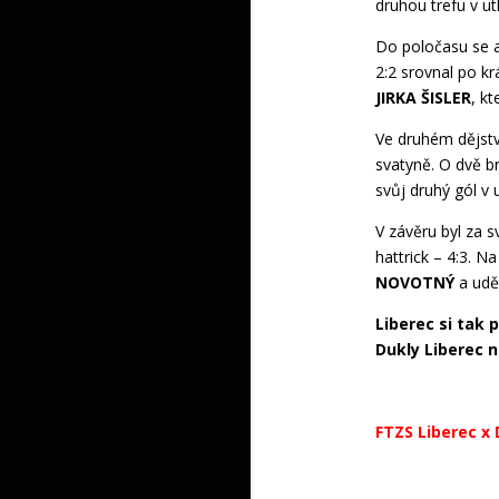
druhou trefu v ut
Do poločasu se a
2:2 srovnal po kr
JIRKA ŠISLER
, k
Ve druhém dějstv
svatyně. O dvě b
svůj druhý gól v 
V závěru byl za 
hattrick – 4:3. N
NOVOTNÝ
a uděl
Liberec si tak 
Dukly Liberec n
FTZS Liberec x 