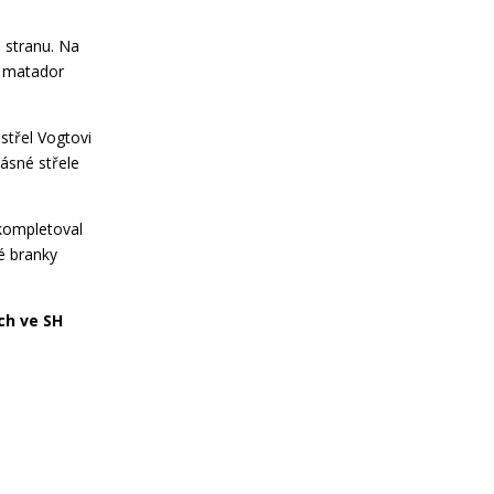
 stranu. Na
c matador
střel Vogtovi
rásné střele
kompletoval
né branky
ch ve SH