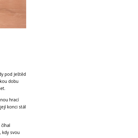
kdy pod Ještěd
akou dobu
et.
žnou hrací
ejí konci stál
 číhal
, kdy svou