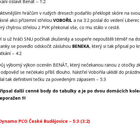
kání oslavil Benát – 1:2
ktivnějším hráčům v rudých dresech podařilo překlopit skóre na svou
ásné akci přízemní střelou
VOBOŘIL
a na 3:2 poslal do vedení Libere
terý chytrou střelou z PVK překonal vše, co mu stálo v cestě.
í si už hráči SNU počínali zkušeněji a soupeře nepouštěli téměř na do
ranky se povedlo odskočit zásluhou
BENEKA
, který si tak připsal po k
utkání – 4:2
svůj výborný výkon oceněn BENÁT, který nečekanou ranou z otočky z
a odpověď se nečekalo příliš dlouho. Nástřel Vobořila uklidil do prázd
al tak definitivní tečku za povedeným zápasem – 5:3
připsal další cenné body do tabulky a je po dvou domácích kole
eporažen !!!
Dynamo PCO České Budějovice – 5:3 (3:2)