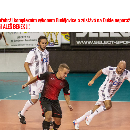
přehrál komplexním výkonem Budějovice a zůstává na Dukle neporaže
l ALEŠ BENEK !!!