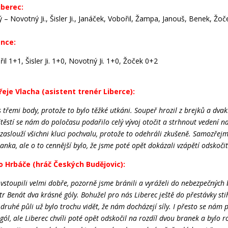
iberec:
ý – Novotný Ji., Šisler Ji., Janáček, Vobořil, Žampa, Janouš, Benek, Žoč
ence:
l 1+1, Šisler Ji. 1+0, Novotný Ji. 1+0, Žoček 0+2
je Vlacha (asistent trenér Liberce):
s třemi body, protože to bylo těžké utkáni. Soupeř hrozil z brejků a dvak
štěstí se nám do poločasu podařilo celý vývoj otočit a strhnout vedení na
zaslouží všichni kluci pochvalu, protože to odehráli zkušeně. Samozřej
anka, ale o to cennější bylo, že jsme poté opět dokázali vzápětí odskočit
o Hrbáče (hráč Českých Budějovic):
vstoupili velmi dobře, pozorně jsme bránili a vyráželi do nebezpečných
etr Benát dva krásné góly. Bohužel pro nás Liberec ještě do přestávky sti
 druhé půli už bylo trochu vidět, že nám docházejí síly. I přesto se nám 
 gól, ale Liberec chvíli poté opět odskočil na rozdíl dvou branek a bylo 