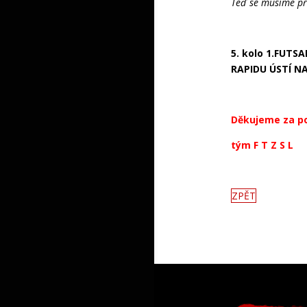
Teď se musíme př
5. kolo 1.FUTSA
RAPIDU ÚSTÍ N
Děkujeme za po
tým F T Z S L
ZPĚT