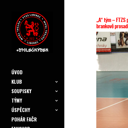
„A“ tým – FTZS 
brankově prosadi
ÚVOD
KLUB
SOUPISKY
TÝMY
ÚSPĚCHY
POHÁR FAČR