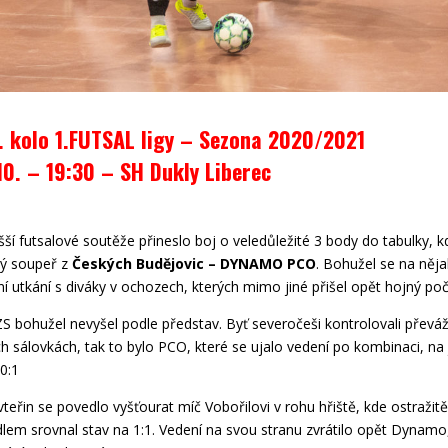
. kolo 1.FUTSAL ligy – Sezona 2020/2021
10. – 19:30 – SH Dukly Liberec
šší futsalové soutěže přineslo boj o veledůležité 3 body do tabulky, 
ný soupeř z
Českých Budějovic – DYNAMO PCO
. Bohužel se na něj
í utkání s diváky v ochozech, kterých mimo jiné přišel opět hojný poč
 bohužel nevyšel podle představ. Byť severočeši kontrolovali převá
 sálovkách, tak to bylo PCO, které se ujalo vedení po kombinaci, na j
0:1
eřin se povedlo vyšťourat míč Vobořilovi v rohu hřiště, kde ostražitě
dlem srovnal stav na 1:1. Vedení na svou stranu zvrátilo opět Dynamo