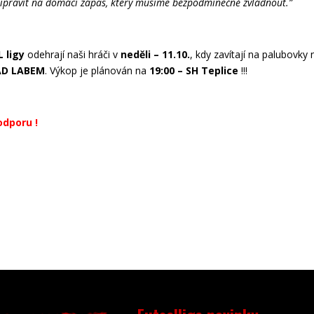
ipravit na domácí zápas, který musíme bezpodmínečně zvládnout.”
L ligy
odehrají naši hráči v
neděli – 11.10.
, kdy zavítají na palubovky 
AD LABEM
. Výkop je plánován na
19:00 – SH Teplice
!!!
dporu !