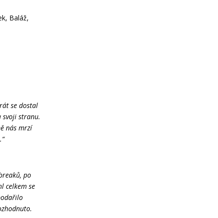
ek, Baláž,
rát se dostal
 svoji stranu.
mě nás mrzí
.“
 breaků, po
hl celkem se
podařilo
rozhodnuto.