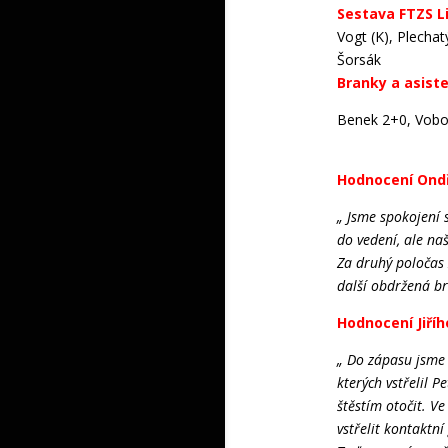
Sestava FTZS L
Vogt (K), Plechat
Šorsák
Branky a asist
Benek 2+0, Voboři
Hodnocení Ondře
„ Jsme spokojení 
do vedení, ale na
Za druhý poločas 
další obdržená br
Hodnocení Jiříh
„ Do zápasu jsme 
kterých vstřelil P
štěstím otočit. Ve
vstřelit kontaktní