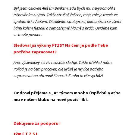
Byl jsem osloven Alešem Benkem, zda bych mu nevypomohl s
trénováním A týmu. Takže stručně řečeno, moje role je trenér ve
spolupráci s Alešem. Očekávám spolupráci, komunikaci se všemi
lidmi kolem futsalu a samozřejmě hlavně s hráči. Uvidíme kam
se to vše posune.
Sledoval jsi výkony FTZS? Na čem je podle Tebe
potřeba zapracovat?
Ano, výsledkový servis neustále sleduji. Takže přehled mám.
Pořád je na čem pracovat, ale určitě je nejvíce potřeba
zapracovat na obranné činnosti. Z toho to vše vychází.
Ondrovi přejeme s „A“ týmem mnoho úspěchů a ať se
mu v našem klubu na nové pozicí líbí.
Děkujeme za podporu !
tým F T Z S L