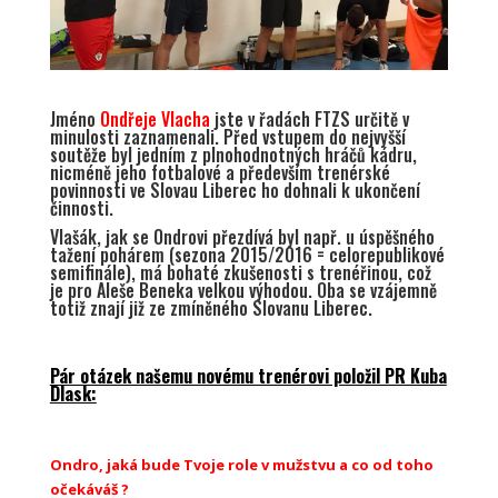
Jméno
Ondřeje Vlacha
jste v řadách FTZS určitě v
minulosti zaznamenali. Před vstupem do nejvyšší
soutěže byl jedním z plnohodnotných hráčů kádru,
nicméně jeho fotbalové a především trenérské
povinnosti ve Slovau Liberec ho dohnali k ukončení
činnosti.
Vlašák, jak se Ondrovi přezdívá byl např. u úspěšného
tažení pohárem (sezona 2015/2016 = celorepublikové
semifinále), má bohaté zkušenosti s trenéřinou, což
je pro Aleše Beneka velkou výhodou. Oba se vzájemně
totiž znají již ze zmíněného Slovanu Liberec.
Pár otázek našemu novému trenérovi položil PR Kuba
Dlask:
Ondro, jaká bude Tvoje role v mužstvu a co od toho
očekáváš ?