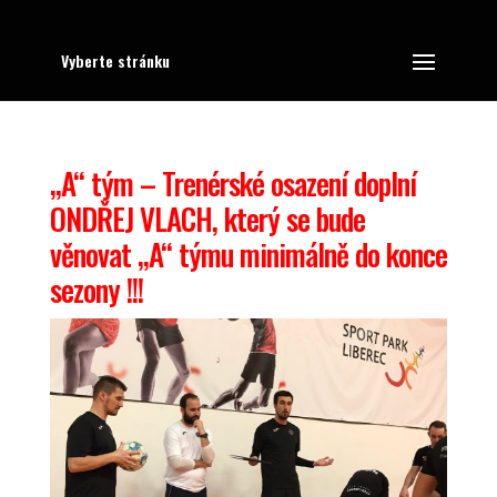
Vyberte stránku
„A“ tým – Trenérské osazení doplní
ONDŘEJ VLACH, který se bude
věnovat „A“ týmu minimálně do konce
sezony !!!