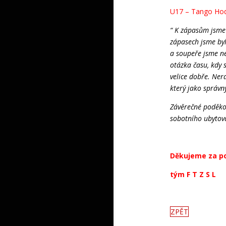
U17 – Tango Hod
“ K zápasům jsme 
zápasech jsme by
a soupeře jsme ne
otázka času, kdy s
velice dobře. Ner
který jako správn
Závěrečné poděkov
sobotního ubytován
Děkujeme za po
tým F T Z S L
ZPĚT