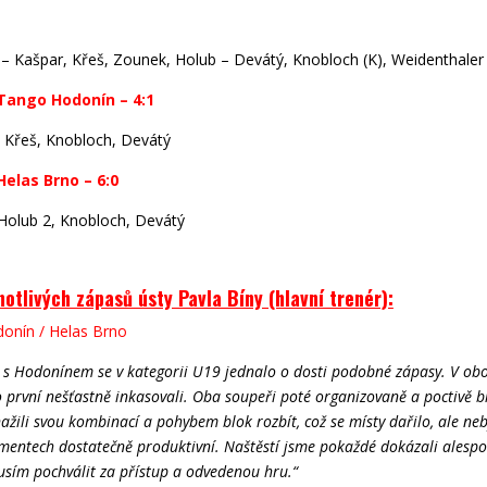
 Kašpar, Křeš, Zounek, Holub – Devátý, Knobloch (K), Weidenthaler
 Tango Hodonín – 4:1
Křeš, Knobloch, Devátý
Helas Brno – 6:0
Holub 2, Knobloch, Devátý
otlivých zápasů ústy Pavla Bíny (hlavní trenér):
onín / Helas Brno
k s Hodonínem se v kategorii U19 jednalo o dosti podobné zápasy. V ob
 první nešťastně inkasovali. Oba soupeři poté organizovaně a poctivě br
ažili svou kombinací a pohybem blok rozbít, což se místy dařilo, ale neb
mentech dostatečně produktivní. Naštěstí jsme pokaždé dokázali alespo
sím pochválit za přístup a odvedenou hru.“