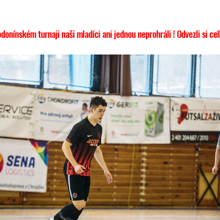
odonínském turnaji naši mladíci ani jednou neprohráli ! Odvezli si c