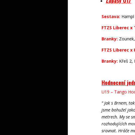
Zápasy U17
Sestava:
Hampl –
FTZS Liberec x
Branky:
Zounek, 
FTZS Liberec x 
Branky:
Křeš 2, 
Hodnocení jedn
U19 – Tango Hod
“ Jak s Brnem, ta
jsme bohužel jako
metrech. My se sn
rozhodujících mo
srovnat. Hráče mu