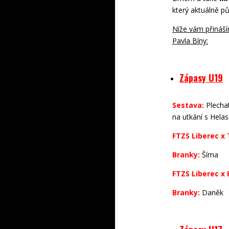
který aktuálně pů
Níže vám přináší
Pavla Bíny:
Zápasy U19
Sestava:
Plechat
na utkání s Hela
FTZS Liberec x
Branky:
Šíma
FTZS Liberec x 
Branky:
Daněk