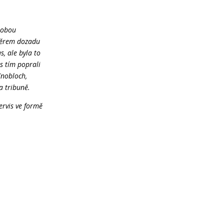
V obou
směrem dozadu
, ale byla to
 s tím poprali
Knobloch,
a tribuně.
ervis ve formě