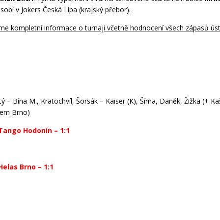
sobí v Jokers Česká Lípa (krajský přebor).
me kompletní informace o turnaji včetně hodnocení všech zápasů úst
ý – Bína M., Kratochvíl, Šorsák – Kaiser (K), Šíma, Daněk, Žižka (+ K
sem Brno)
 Tango Hodonín – 1:1
Helas Brno – 1:1