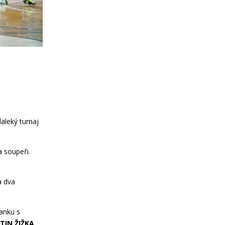
aleký turnaj
.
a soupeři.
a dva
ranku s
IN ŽIŽKA
,