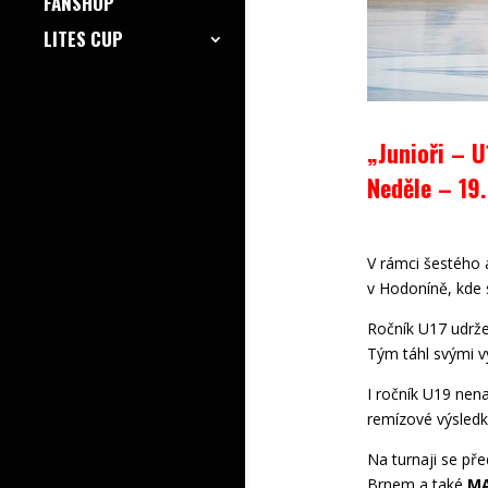
FANSHOP
LITES CUP
„Junioři – 
Neděle – 19
V rámci šestého 
v Hodoníně, kde 
Ročník U17 udrže
Tým táhl svými 
I ročník U19 nena
remízové výsledk
Na turnaji se pře
Brnem a také
MA