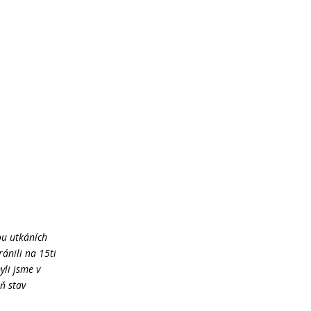
ou utkáních
ánili na 15ti
yli jsme v
ň stav