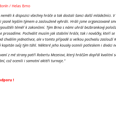
onín / Helas Brno
neměli k dispozici všechny hráče a tak dostali šanci další mládežníci. 
li jasně lepším týmem a zaslouženě vyhráli. Hráli jsme organizovaně 
pouštěli téměř k zakončení. Tým Brna s námi uhrál bezbrankový poločas
e prosadíme. Pochválit musím jak stabilní hráče, tak i nováčky, kteří se
ad chválím jednotlivce, ale v tomto případě si velkou pochvalu zaslouží 
ý kapitán svůj tým táhl. Některé jeho kousky ocenili potleskem i diváci n
aní z mé strany patří Robertu Mezeiovi, který hráčům dopřál kvalitní s
í, což ocenili i samotní aktéři turnaje.“
dporu !