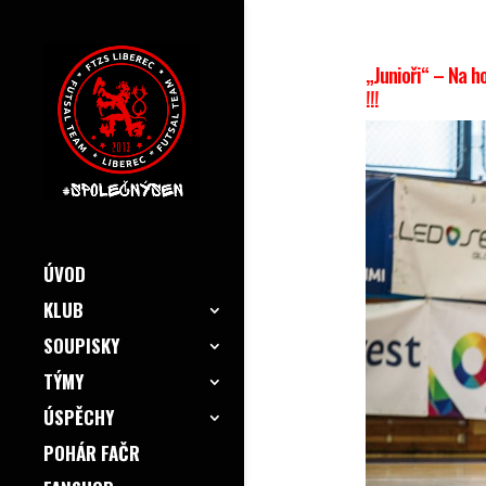
„Junioři“ – Na h
!!!
ÚVOD
KLUB
SOUPISKY
TÝMY
ÚSPĚCHY
POHÁR FAČR