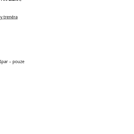
y trenéra
ašpar – pouze