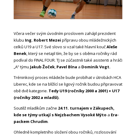
Včera večer svým úvodním proslovem zahájil prezident
klubu
Ing. Robert Mezei
přípravu obou mládežnických
celků U19 a U17. Své slovo si vzal také hlavní kouč
Aleše
Benek
, který se netajil tím, že by se s oběma ročníky rád
podíval do FINAL FOUR. TJ se zúčastnili také asistenti a hráči
„A“ týmu
Jakub Žoček
,
Pavel Bína
a
Dominik Vogt.
Tréninkový proces mládeže bude probíhat v útrobách HCA
Liberec, kde se na blížící se ligový ročník budou připravovat
obě dvě kategorie.
Tedy U19 (ročníky 2000 a 2001) + U17
(ročníky 2002 a mladší).
Soutěž mladíkům začne
24.11. turnajem v Zákupech,
kde se týmy utkají s Nejzbachem Vysoké Mýto
a
Era-
packem Chrudim
.
Ohledně kompletního složení obou ročníků, rozlosování