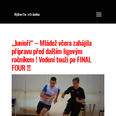
Vyberte stránku
„Junioři“ – Mládež včera zahájila
přípravu před dalším ligovým
ročníkem ! Vedení touží po FINAL
FOUR !!!