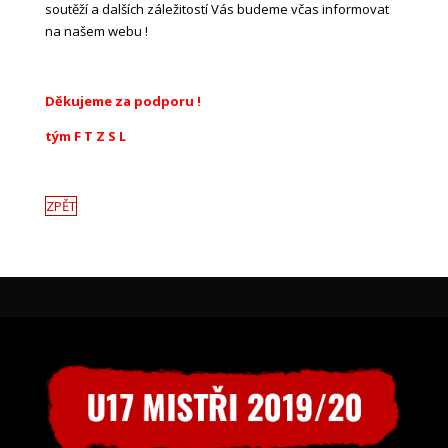
soutěží a dalších záležitostí Vás budeme včas informovat
na našem webu !
Děkujeme za podporu !
tým F T Z S L
ZPĚT