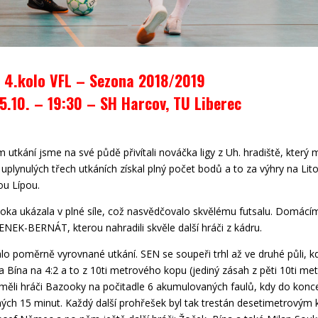
 4.kolo VFL – Sezona 2018/2019
5.10. – 19:30 – SH Harcov, TU Liberec
 utkání jsme na své půdě přivítali nováčka ligy z Uh. hradiště, který
Z uplynulých třech utkáních získal plný počet bodů a to za výhry na Li
ou Lípou.
ooka ukázala v plné síle, což nasvědčovalo skvělému futsalu. Domácí
ENEK-BERNÁT, kterou nahradili skvěle další hráči z kádru.
lo poměrně vyrovnané utkání. SEN se soupeři trhl až ve druhé půli, k
a Bína na 4:2 a to z 10ti metrového kopu (jediný zásah z pěti 10ti me
i měli hráči Bazooky na počitadle 6 akumulovaných faulů, kdy do konce
uhých 15 minut. Každý další prohřešek byl tak trestán desetimetrovým