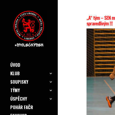
„A“ tým – SEN mě
spravedlivým !!!
ÚVOD
KLUB
SOUPISKY
TÝMY
ÚSPĚCHY
POHÁR FAČR