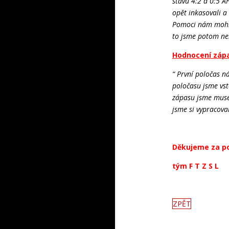
stavu 4:2 a 0:5 A
opět inkasovali a
Pomoci nám mohla
to jsme potom ne
Hodnocení zápa
“ První poločas n
poločasu jsme vst
zápasu jsme musel
jsme si vypracova
Děkujeme za po
tým F T Z S L
ZPĚT