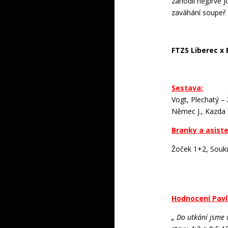
zahodil nejprve 
zaváhání soupeř v
FTZS Liberec x 
Sestava:
Vogt, Plechatý – 
Němec J., Kazda
Branky a asist
Žoček 1+2, Souku
Hodnocení Pavla
„ Do utkání jsme 