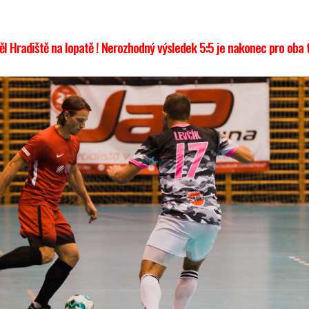
l Hradiště na lopatě ! Nerozhodný výsledek 5:5 je nakonec pro oba