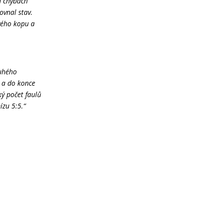
h chybách
ovnal stav.
vého kopu a
ruhého
ů a do konce
ký počet faulů
ízu 5:5.“