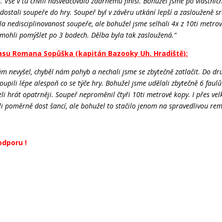
F. Vše v tu chvílí nasvědčovalo zdárnému finiši. Bohužel jsme po vlastníc
 dostali soupeře do hry. Soupeř byl v závěru utkání lepší a zaslouženě sr
 nedisciplinovanost soupeře, ale bohužel jsme selhali 4x z 10ti metro
mohli pomýšlet po 3 bodech. Dělba byla tak zasloužená.“
su Romana Sopůška (kapitán Bazooky Uh. Hradiště):
ám nevyšel, chyběl nám pohyb a nechali jsme se zbytečně zatlačit. Do d
oupili lépe alespoň co se týče hry. Bohužel jsme udělali zbytečně 6 faul
i hrát opatrněji. Soupeř neproměnil čtyři 10ti metrové kopy. I přes vel
li poměrně dost šancí, ale bohužel to stačilo jenom na spravedlivou rem
dporu !