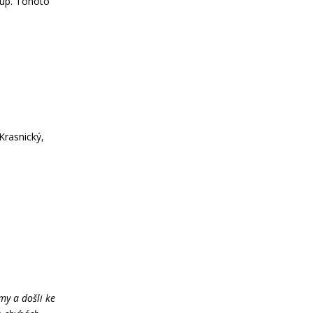
kup. Tohoto
 Krasnický,
my a došli ke