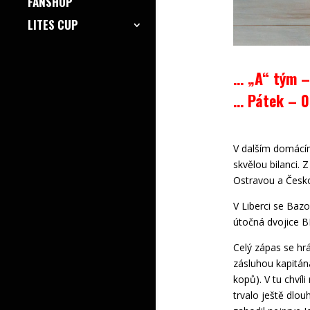
FANSHOP
LITES CUP
… „A“ tým –
… Pátek – 0
V dalším domácím
skvělou bilanci. 
Ostravou a Česk
V Liberci se Baz
útočná dvojice B
Celý zápas se hrá
zásluhou kapitán
kopů). V tu chvíl
trvalo ještě dlo