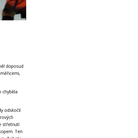
 měl doposud
toměřicemi,
m chyběla
dy odskočil
trových
 střetnutí
 kopem. Ten