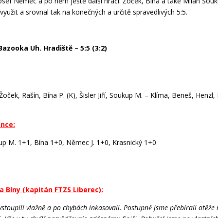
Josef Němec a po něm ještě další hráči: Žoček, Bína a také Milan Sou
yužit a srovnal tak na konečných a určitě spravedlivých 5:5.
Bazooka Uh. Hradiště – 5:5 (3:2)
Žoček, Rašín, Bína P. (K), Šisler Jiří, Soukup M. – Klíma, Beneš, Henzl,
ence:
p M. 1+1, Bína 1+0, Němec J. 1+0, Krasnický 1+0
 Bíny (kapitán FTZS Liberec):
vstoupili vlažně a po chybách inkasovali. Postupně jsme přebírali otěže 