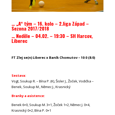
… „A“ tým – 16. kolo – 2.liga Západ –
Sezona 2017/2018
… Neděle – 04.02. – 19:30 – SH Harcov,
Liberec
FT Zlej se(n) Liberec x Baník Chomutov – 10:0 (8:0)
Sestava:
Vogt, Soukup R. – Bína P. (K), Šisler J., Žoček, Vodička –
Benek, Soukup M., Němec J., Krasnický
Branky a asistence:
Benek 6+0, Soukup M. 3+1, Žoček 1+2, Němec J. 0+4,
Krasnický 0+2, Bína P. 0+1