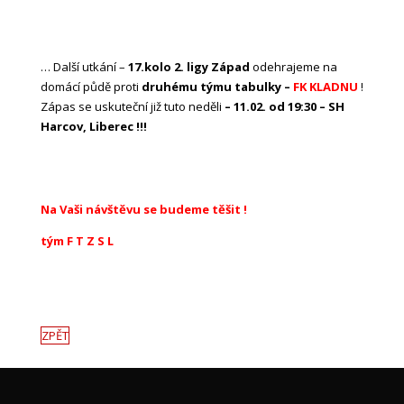
… Další utkání –
17.kolo 2. ligy Západ
odehrajeme na
domácí půdě proti
druhému týmu tabulky –
FK KLADNU
!
Zápas se uskuteční již tuto neděli
– 11.02. od 19:30 – SH
Harcov, Liberec !!!
Na Vaši návštěvu se budeme těšit !
tým F T Z S L
ZPĚT