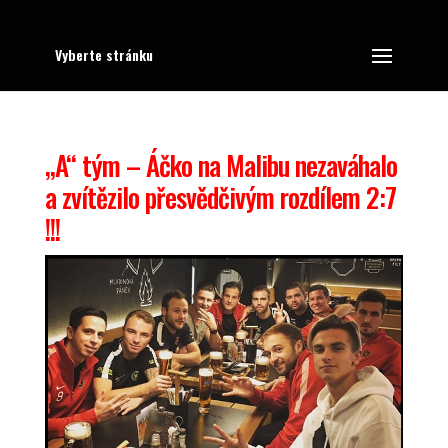
Vyberte stránku
„A“ tým – Áčko na Malibu nezaváhalo
a zvítězilo přesvědčivým rozdílem 2:7
!!!