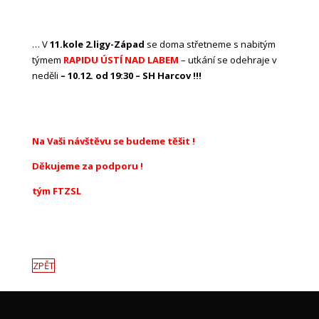
… V
11.kole 2.ligy-Západ
se doma střetneme s nabitým
týmem
RAPIDU ÚSTÍ NAD LABEM
– utkání se odehraje v
neděli
– 10.12. od 19:30 – SH Harcov !!!
Na Vaši návštěvu se budeme těšit !
Děkujeme za podporu !
tým FTZSL
ZPĚT