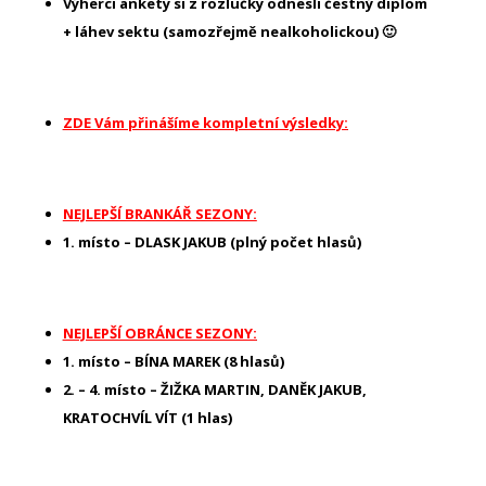
Výherci ankety si z rozlučky odnesli čestný diplom
+ láhev sektu (samozřejmě nealkoholickou) 🙂
ZDE Vám přinášíme kompletní výsledky:
NEJLEPŠÍ BRANKÁŘ SEZONY:
1. místo – DLASK JAKUB (plný počet hlasů)
NEJLEPŠÍ OBRÁNCE SEZONY:
1. místo – BÍNA MAREK (8 hlasů)
2. – 4. místo – ŽIŽKA MARTIN, DANĚK JAKUB,
KRATOCHVÍL VÍT (1 hlas)