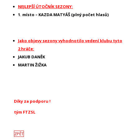
NEJLEPŠÍ ÚTOČNÍK SEZONY:
1. místo – KAZDA MATYÁŠ (plný počet hlasů)
Jako objevy sezony vyhodnotilo vedení klubu tyto
2 hráče
:
JAKUB DANĚK
MARTIN ŽIŽKA
Díky za podporu !
tým FTZSL
ZPĚT