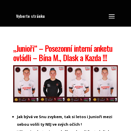
Vyberte stránku
„Junioři“ – Posezonní interní anketu
ovládli – Bína M., Dlask a Kazda !!!
Jak bývá ve Snu zvykem, tak si letos i Junioři mezi
sebou volili ty NEJ ve svých očích !