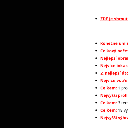
ZDE je shrnut
Konečné umís
Celkový poče
Nejlepší obra
Nejvíce inka
2. nejlepší út
Nejvíce vstře
Celkem:
1 pro
Nejvyšší proh
Celkem:
3 remí
Celkem:
18 vý
Nejvyšší výhr