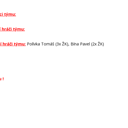
lci týmu:
Rašín Ondřej (13), Polívka Tomáš (9), Beneš Jakub (8), Klíma
í hráči týmu:
Poživil Bořek (16), Rašín Ondřej (12), Juriga Pavel (12),
man Filip (11)
í hráči týmu:
Polívka Tomáš (3x ŽK), Bína Pavel (2x ŽK)
 !