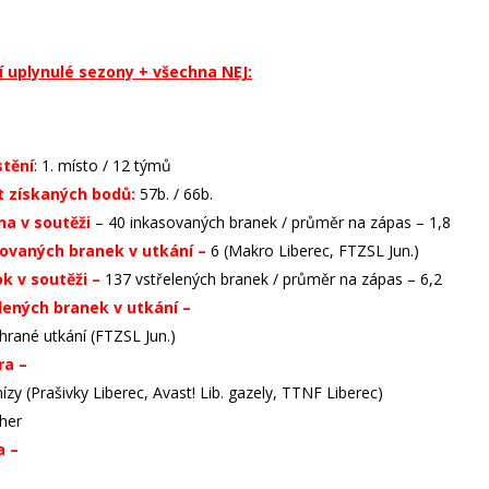
í uplynulé sezony + všechna NEJ:
tění
: 1. místo / 12 týmů
t získaných bodů:
57b. / 66b.
na v soutěži
– 40 inkasovaných branek / průměr na zápas – 1,8
sovaných branek v utkání –
6 (Makro Liberec, FTZSL Jun.)
ok v soutěži –
137 vstřelených branek / průměr na zápas – 6,2
lených branek v utkání –
18 (GMM Jablonec n. N. „B“)
hrané utkání (FTZSL Jun.)
ra –
4:6 (FTZSL Jun.)
zy (Prašivky Liberec, Avast! Lib. gazely, TTNF Liberec)
her
a –
18:0 (GMM Jablonec n. N. „B“)