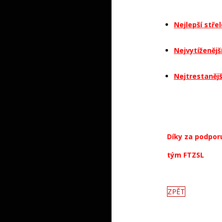
Nejlepší stře
Mečíř Jan (8)
Nejvytíženějš
Tomáš (11), To
Nejtrestanějš
Díky za podporu
tým FTZSL
ZPĚT