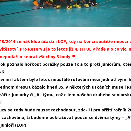
3/2014 se náš klub účastní LOP, kdy na konci soutěže nepozna
vítězství.
Pro Rezervu je to letos již 4. TITUL v řadě a o co víc,
 nepodařilo sebrat všechny 3 body !!!
ok poznalo hořkost porážky pouze 1x a to proti Juniorům, kteří 
:6.
tivním faktem bylo letos neustálé rotování mezi jednotlivými h
 jednom dresu ukázalo hned 35. V některých utkáních museli R
áči z Juniorky či „A“ týmu, což cílem našeho druhého seniors
í.
zy se tedy bude muset rozhodnout, zda-li I pro příští ročník 2
 zachována, či budeme pokračovat pouze se dvěma týmy – „A“
Junioři (LOP).