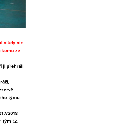
l nikdy nic
 nikomu ze
ji přehráli
ráči,
ezervě
kého týmu
017/2018
 tým (2.