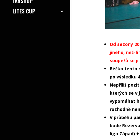
FANSHOP
LITES CUP
Od sezony 201
jiného, než-li 
soupeřů se ji
Béčko tento r
po výsledku 4
Nepříliš pozi
kterých se v
vypomáhat hr
rozhodně nen
V průběhu pau
bude Rezerva
liga Západ) + 