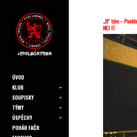
„B“ tým – Poohlé
NEJ !!!
ÚVOD
KLUB
SOUPISKY
TÝMY
ÚSPĚCHY
POHÁR FAČR