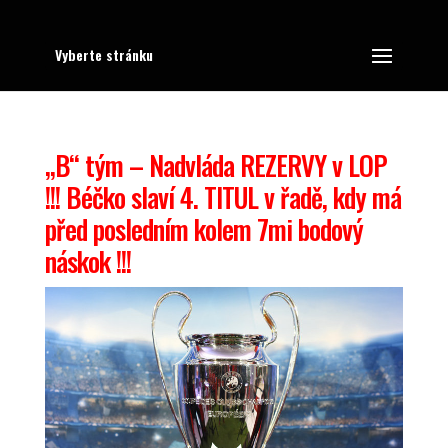
Vyberte stránku
„B“ tým – Nadvláda REZERVY v LOP
!!! Béčko slaví 4. TITUL v řadě, kdy má
před posledním kolem 7mi bodový
náskok !!!