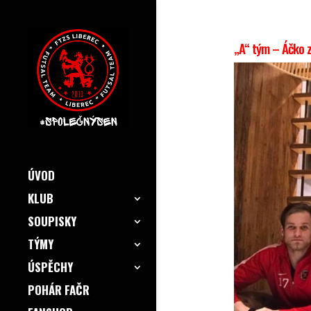
„A“ tým – Áčko z
ÚVOD
KLUB
SOUPISKY
TÝMY
ÚSPĚCHY
POHÁR FAČR