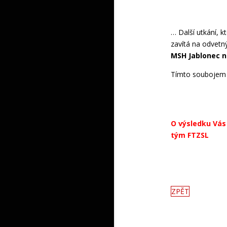
… Další utkání, k
zavítá na odvetn
MSH Jablonec n. 
Tímto soubojem o
O výsledku Vás
tým FTZSL
ZPĚT