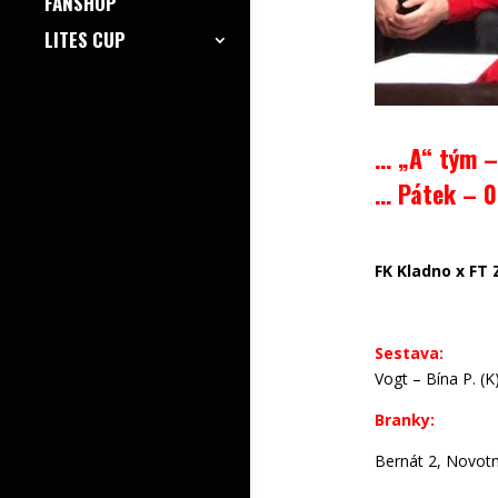
FANSHOP
LITES CUP
… „A“ tým –
… Pátek – 0
FK Kladno x FT Z
Sestava:
Vogt – Bína P. (
Branky:
Bernát 2, Novotn