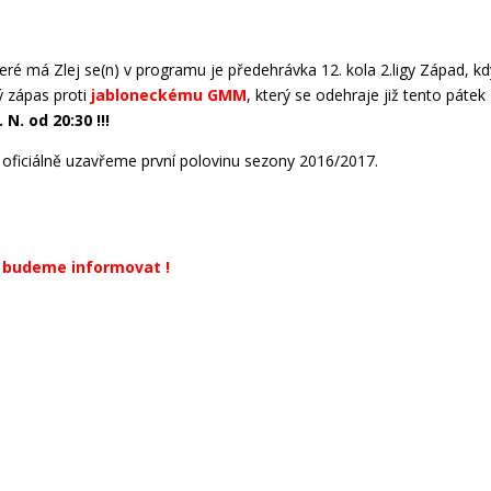
teré má Zlej se(n) v programu je předehrávka 12. kola 2.ligy Západ, kd
ý zápas proti
jabloneckému GMM
, který se odehraje již tento pátek
N. od 20:30 !!!
ficiálně uzavřeme první polovinu sezony 2016/2017.
 budeme informovat !