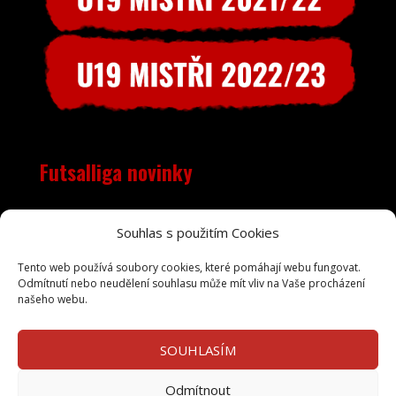
Futsalliga novinky
Objevila se nečekaná chyba, RSS zdroj je pravděpodobně
Souhlas s použitím Cookies
mimo provoz. Zkuste to prosím později.
Tento web používá soubory cookies, které pomáhají webu fungovat.
Odmítnutí nebo neudělení souhlasu může mít vliv na Vaše procházení
našeho webu.
SOUHLASÍM
Odmítnout