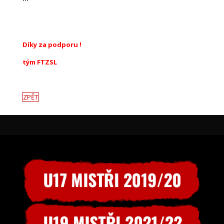
Díky za podporu !
tým FTZSL
ZPĚT