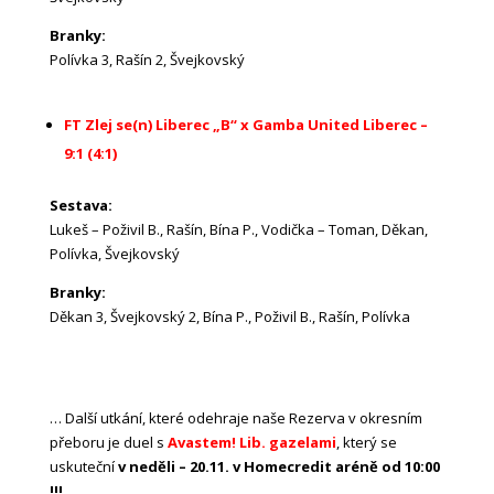
Branky:
Polívka 3, Rašín 2, Švejkovský
FT Zlej se(n) Liberec „B“ x Gamba United Liberec –
9:1 (4:1)
Sestava:
Lukeš – Poživil B., Rašín, Bína P., Vodička – Toman, Děkan,
Polívka, Švejkovský
Branky:
Děkan 3, Švejkovský 2, Bína P., Poživil B., Rašín, Polívka
… Další utkání, které odehraje naše Rezerva v okresním
přeboru je duel s
Avastem! Lib. gazelami
, který se
uskuteční
v neděli – 20.11. v Homecredit aréně od 10:00
!!!