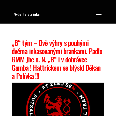
Vyberte stránku
„B“ tým – Dvě výhry s pouhými
dvěma inkasovanými brankami. Padlo
GMM Jbc n. N. „B“ i v dohrávce
Gamba ! Hattrickem se blýskl Děkan
a Polívka !!!