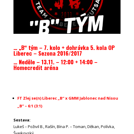
… „B“ tým – 7. kolo + dohrávka 5. kola OP
Liberec – Sezona 2016/2017
… Neděle – 13.11. – 12:00 + 14:00 –
Homecredit aréna
FT Zlej se(n) Liberec „B“ x GMM Jablonec nad Nisou
„B“ – 6:1 (3:1)
Sestava:
Lukeš – Poživil B., Rašín, Bína P. – Toman, Děkan, Polívka,
Švejkovský