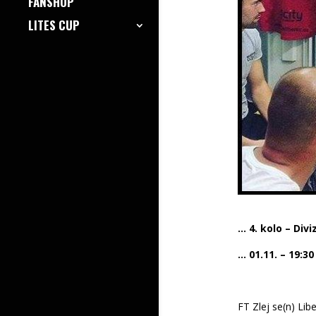
FANSHOP
LITES CUP
… 4. kolo – Div
… 01.11. – 19:3
FT Zlej se(n) Lib