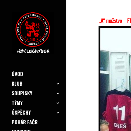
„A“ mužstvo – FT
ÚVOD
KLUB
SOUPISKY
TÝMY
ÚSPĚCHY
POHÁR FAČR