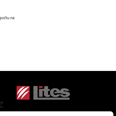
počtu na
je
to