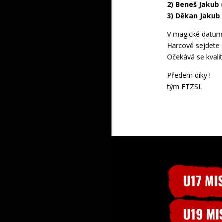
2) Beneš Jakub 
3) Děkan Jakub 
V magické datum
Harcově sejdete 
Očekává se kvalit
Předem díky !
tým FTZSL