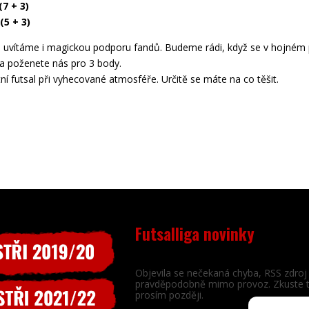
(7 + 3)
(5 + 3)
 uvítáme i magickou podporu fandů. Budeme rádi, když se v hojném 
a poženete nás pro 3 body.
ní futsal při vyhecované atmosféře. Určitě se máte na co těšit.
Futsalliga novinky
Objevila se nečekaná chyba, RSS zdroj 
pravděpodobně mimo provoz. Zkuste 
prosím později.