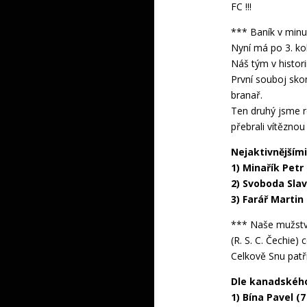
FC !!!
*** Baník v minu
Nyní má po 3. ko
Náš tým v histori
První souboj sko
branař.
Ten druhý jsme ro
přebrali vítěznou 
Nejaktivnějšími
1) Minařík Petr 
2) Svoboda Slav
3) Farář Martin 
*** Naše mužstv
(R. S. C. Čechie) 
Celkově Snu patří
Dle kanadského
1) Bína Pavel (7