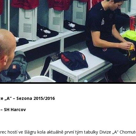
ize „A“ – Sezona 2015/2016
0 – SH Harcov
erec hostí ve šlágru kola aktuálně první tým tabulky Divize „A“ Chomu