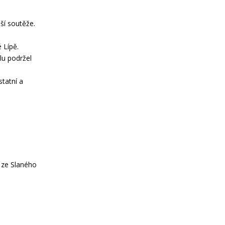
ší soutěže.
 Lípě.
lu podržel
statní a
 ze Slaného