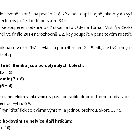
lé sezoně skončil na první místě KP a postoupil stejně jako my do vyš
lech plný počet bodů při skóre 34:6
i se soupeřem odehrál už 2 utkání a to vždy na Turnaji Mistrů v České
nčil ve finále 2014 nerozhodně 2:2, kdy soupeře v penaltovém rozstře
k na to v osmifinále zvládli a porazili nejen 2:1 Baník, ale i všechny o
trofej.
 hráči Baníku jsou po uplynulých kolech:
(5 + 9)
omír (7 + 6)
(5 + 4)
o v nedělním venkovním zápase potvrdilo dobrou formu a odvezlo si
cennou výhru 6:9.
 nyní třetí flek se dvěma výhrami a jednou prohrou. Skóre 33:15.
 bodování se nejvíce daří hráčům:
 + 10)