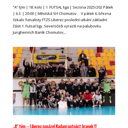
“A” tým | 18. kolo | 1. FUTSAL liga | Sezona 2025/202 Pátek
| 6.3. | 20:00 | Městská SH Chomutov V pátek 6. března
čekalo futsalisty FTZS Liberec poslední utkání základní
části 1. Futsal ligy. Severočeši vyrazili na palubovku
Jungheinrich Baník Chomutov,...
„A“ tým – Liberec nasázel Kadani patnáct branek !!!