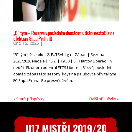
„B“ tým – Rezerva v posledním domácím utkání nestačila na
efektivní Sapu Praha !!!
Úno 16, 2026
|
“B” tým | 21. kolo | 2. FUTSAL liga – Západ | Sezona
2025/2026 Neděle | 15.2. | 19:30 | SH Harcov Liberec V
neděli 15. února odehrál FTZS Liberec „B“ svůj poslední
domácí zápas této sezóny, když na palubovce přivítal tým
FC Sapa Praha. Po přesvědčivém...
« Starší příspěvky
Další příspěvky »