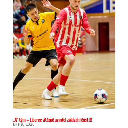
„A“ tým – Liberec vítězně uzavřel základní část !!!
Bře 9, 2026
|