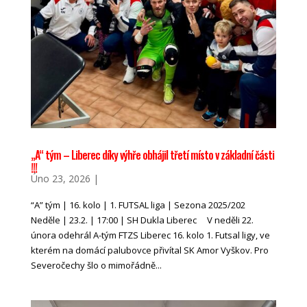
„A“ tým – Liberec díky výhře obhájil třetí místo v základní části
!!!
Úno 23, 2026
|
“A” tým | 16. kolo | 1. FUTSAL liga | Sezona 2025/202
Neděle | 23.2. | 17:00 | SH Dukla Liberec V neděli 22.
února odehrál A-tým FTZS Liberec 16. kolo 1. Futsal ligy, ve
kterém na domácí palubovce přivítal SK Amor Vyškov. Pro
Severočechy šlo o mimořádně...